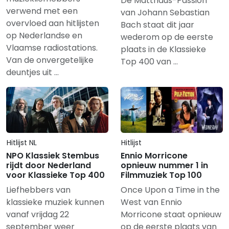
De Matthäus-Passion
verwend met een
van Johann Sebastian
overvloed aan hitlijsten
Bach staat dit jaar
op Nederlandse en
wederom op de eerste
Vlaamse radiostations.
plaats in de Klassieke
Van de onvergetelijke
Top 400 van …
deuntjes uit …
Hitlijst NL
Hitlijst
NPO Klassiek Stembus
Ennio Morricone
rijdt door Nederland
opnieuw nummer 1 in
voor Klassieke Top 400
Filmmuziek Top 100
Liefhebbers van
Once Upon a Time in the
klassieke muziek kunnen
West van Ennio
vanaf vrijdag 22
Morricone staat opnieuw
september weer
op de eerste plaats van