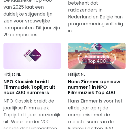
De Klassieke Top 400
betekent dat
van 2025 laat een
radiozenders in
duidelijke stijgende lijn
Nederland en België hun
zien voor vrouwelijke
programmering volledig
componisten. Dit jaar zijn
in …
29 composities …
Hitlijst NL
Hitlijst NL
NPO Klassiek breidt
Hans Zimmer opnieuw
Filmmuziek Toplijst uit
nummer 1 in NPO
naar 400 nummers
Filmmuziek Top 400
NPO Klassiek breidt de
Hans Zimmer is voor het
jaarlijkse Filmmuziek
elfde jaar op rij de
Toplijst dit jaar aanzienlijk
componist met de
uit. Waar eerder 200
meeste scores in de
scores deel uitmaakten
Filmmuziek Top 400 …