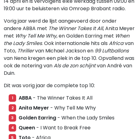
14 april en is vervolgens elke werkdag tussen 09:00 en
19:00 uur te beluisteren via Omroep Brabant radio.
Vorig jaar werd de lijst aangevoerd door onder
andere ABBA met
The Winner Takes It All
, Anita Meyer
met
Why Tell Me Why
, en Golden Earring met
When
the Lady Smiles
. Ook internationale hits als
Africa
van
Toto,
Thriller
van Michael Jackson en
99 Luftballons
van Nena kregen een plek in de top 10. Opvallend was
ook de notering van
Als de zon schijnt
van André van
Duin.
Dit was vorig jaar de complete top 10:
ABBA
- The Winner Takes It All
1
Anita Meyer
- Why Tell Me Why
2
Golden Earring
- When the Lady Smiles
3
Queen
- I Want to Break Free
4
Toto
- Africa
5