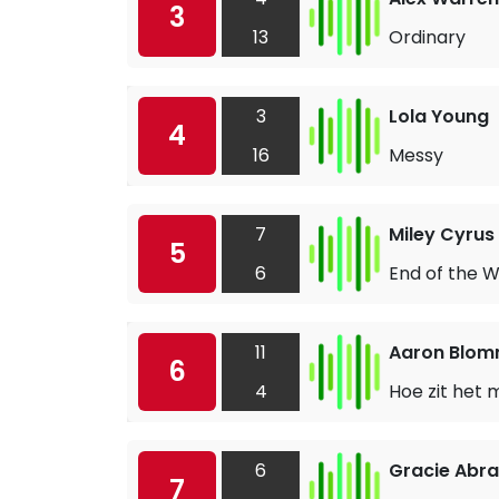
3
13
Ordinary
3
Lola Young
4
16
Messy
7
Miley Cyrus
5
6
End of the W
11
Aaron Blom
6
4
Hoe zit het 
6
Gracie Abr
7