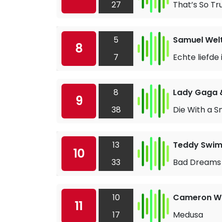
27
That’s So Tr
5
Samuel Wel
8
7
Echte liefde 
8
Lady Gaga 
9
38
Die With a S
13
Teddy Swi
10
33
Bad Dreams
10
Cameron W
11
17
Medusa