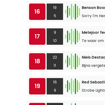
19
Benson Boo
16
5
Sorry I'm He
9
Metejoor fe
17
10
Te waar om m
22
Niels Desta
18
11
Bijna verget
16
Red Sebast
19
9
Strobe Light