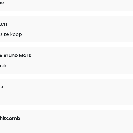
ue
ten
is te koop
& Bruno Mars
mile
ms
hitcomb