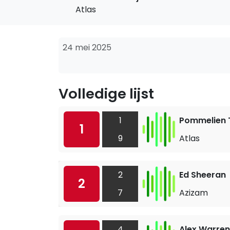
Atlas
24 mei 2025
Volledige lijst
1
Pommelien T
1
9
Atlas
2
Ed Sheeran
2
7
Azizam
4
Alex Warren