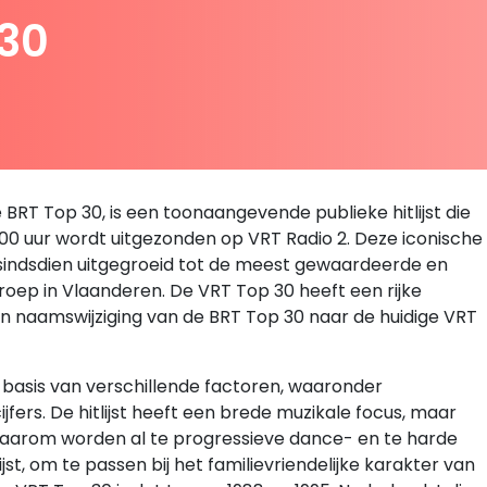
 30
BRT Top 30, is een toonaangevende publieke hitlijst die
3.00 uur wordt uitgezonden op VRT Radio 2. Deze iconische
 is sindsdien uitgegroeid tot de meest gewaardeerde en
roep in Vlaanderen. De VRT Top 30 heeft een rijke
een naamswijziging van de BRT Top 30 naar de huidige VRT
basis van verschillende factoren, waaronder
ijfers. De hitlijst heeft een brede muzikale focus, maar
 daarom worden al te progressieve dance- en te harde
st, om te passen bij het familievriendelijke karakter van