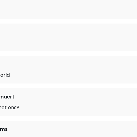
orld
maert
met ons?
ams