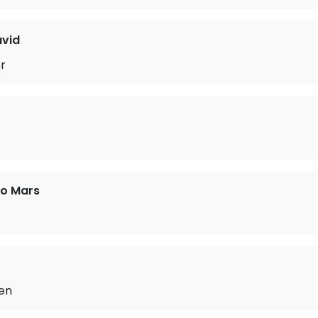
vid
r
no Mars
en