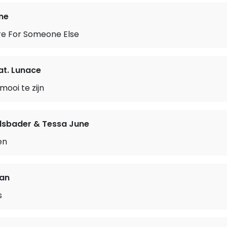
ne
re For Someone Else
at. Lunace
ooi te zijn
dsbader & Tessa June
en
ian
s