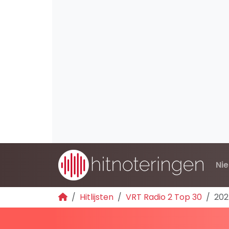
Ni
Hitlijsten
VRT Radio 2 Top 30
202