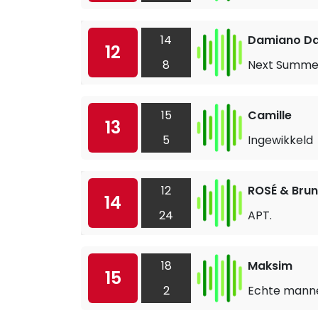
14
Damiano Da
12
8
Next Summe
15
Camille
13
5
Ingewikkeld
12
ROSÉ & Bru
14
24
APT.
18
Maksim
15
2
Echte mann