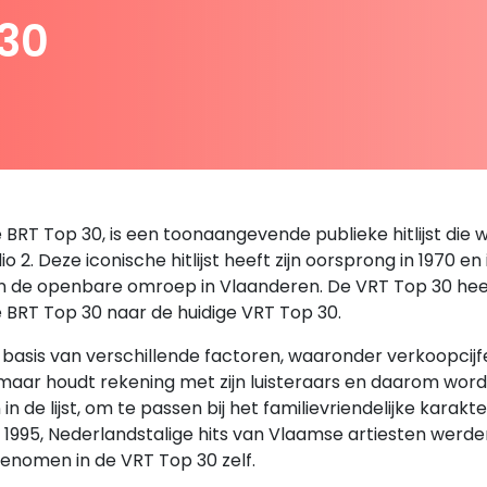
 30
RT Top 30, is een toonaangevende publieke hitlijst die we
 2. Deze iconische hitlijst heeft zijn oorsprong in 1970 en
an de openbare omroep in Vlaanderen. De VRT Top 30 heeft 
e BRT Top 30 naar de huidige VRT Top 30.
sis van verschillende factoren, waaronder verkoopcijfers,
, maar houdt rekening met zijn luisteraars en daarom wor
de lijst, om te passen bij het familievriendelijke karakt
en 1995, Nederlandstalige hits van Vlaamse artiesten we
enomen in de VRT Top 30 zelf.