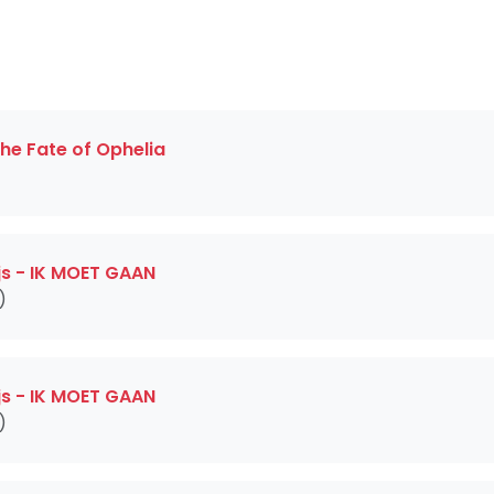
The Fate of Ophelia
js - IK MOET GAAN
)
js - IK MOET GAAN
)