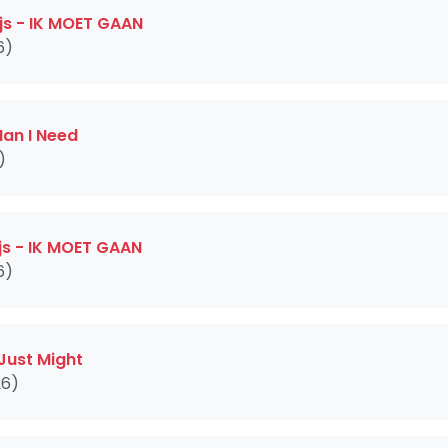
js - IK MOET GAAN
6)
Man I Need
)
js - IK MOET GAAN
6)
 Just Might
26)