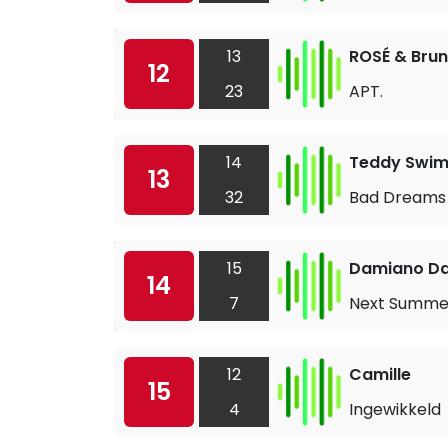
13
ROSÉ & Bru
12
23
APT.
14
Teddy Swi
13
32
Bad Dreams
15
Damiano Da
14
7
Next Summe
12
Camille
15
4
Ingewikkeld