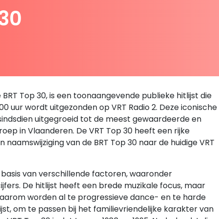
 30
BRT Top 30, is een toonaangevende publieke hitlijst die
3.00 uur wordt uitgezonden op VRT Radio 2. Deze iconische
 is sindsdien uitgegroeid tot de meest gewaardeerde en
roep in Vlaanderen. De VRT Top 30 heeft een rijke
een naamswijziging van de BRT Top 30 naar de huidige VRT
basis van verschillende factoren, waaronder
ijfers. De hitlijst heeft een brede muzikale focus, maar
 daarom worden al te progressieve dance- en te harde
st, om te passen bij het familievriendelijke karakter van