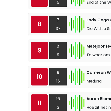
5
End of the W
7
Lady Gaga 
8
37
Die With a S
8
Metejoor fe
9
9
Te waar om m
9
Cameron W
10
16
Medusa
16
Aaron Blom
11
3
Hoe zit het 