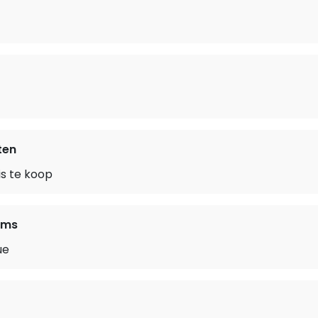
ten
is te koop
ams
ue