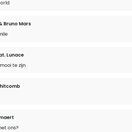
orld
& Bruno Mars
mile
at. Lunace
ooi te zijn
hitcomb
maert
met ons?