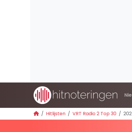
Ni
Hitlijsten
VRT Radio 2 Top 30
202