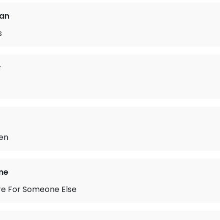
ian
s
r
en
ne
re For Someone Else