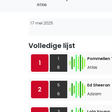
Atlas
17 mei 2025
Volledige lijst
1
Pommelien T
1
8
Atlas
5
Ed Sheeran
2
6
Azizam
3
Lola Young