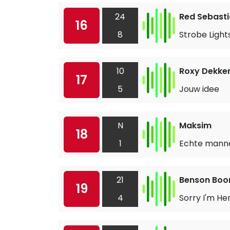
24
Red Sebast
16
8
Strobe Light
10
Roxy Dekke
17
5
Jouw idee
N
Maksim
18
1
Echte mann
21
Benson Boo
19
4
Sorry I'm He