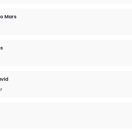
no Mars
ms
vid
r