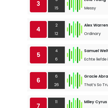
3
15
Messy
2
Alex Warren
4
12
Ordinary
4
Samuel Wel
5
6
Echte liefde 
6
Gracie Abr
6
26
That’s So Tr
11
Miley Cyrus
7