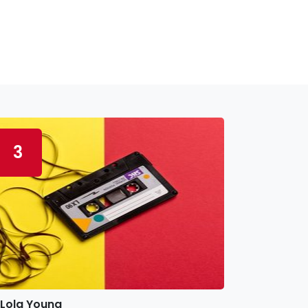
3
Lola Young