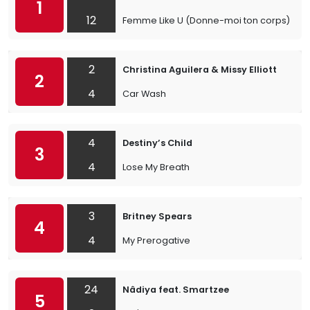
1
12
Femme Like U (Donne-moi ton corps)
2
Christina Aguilera & Missy Elliott
2
4
Car Wash
4
Destiny’s Child
3
4
Lose My Breath
3
Britney Spears
4
4
My Prerogative
24
Nâdiya feat. Smartzee
5