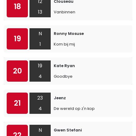
12
Clouseau
18
13
Vanbinnen
N
Ronny Mosuse
19
1
Kom bij mij
19
Kate Ryan
20
4
Goodbye
23
Jeenz
21
4
De wereld op z'n kop
N
Gwen Stefani
22