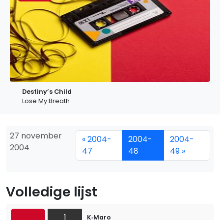
Destiny’s Child
Lose My Breath
27 november
« 2004-
2004-
2004-
2004
47
48
49 »
Volledige lijst
1
K‐Maro