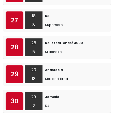
18
K3
27
8
Superhero
26
Kelis feat. André 3000
28
5
Millionaire
20
Anastacia
29
18
Sick and Tired
29
Jamelia
30
2
DJ