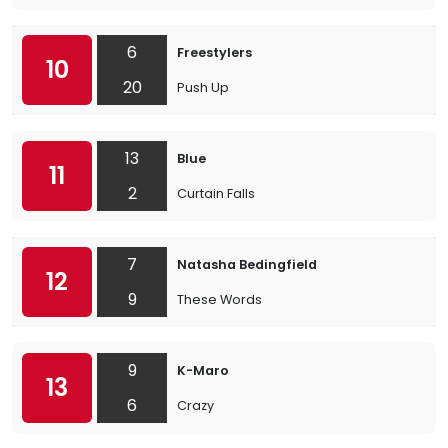
6
Freestylers
10
20
Push Up
13
Blue
11
2
Curtain Falls
7
Natasha Bedingfield
12
9
These Words
9
K-Maro
13
6
Crazy