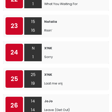
1
What You Waiting For
15
Natalia
23
16
Risin’
N
X!NK
24
1
Sorry
25
X!NK
25
19
Laat me vrij
14
JoJo
26
14
Leave (Get Out)