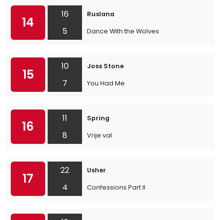
16
Ruslana
14
5
Dance With the Wolves
10
Joss Stone
15
7
You Had Me
11
Spring
16
8
Vrije val
22
Usher
17
4
Confessions Part II