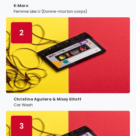
K‐Maro
Femme Like U (Donne-moi ton corps)
2
Christina Aguilera & Missy Elliott
Car Wash
3