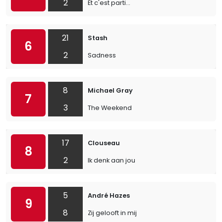
2
Et c'est parti...
21
Stash
6
2
Sadness
8
Michael Gray
7
3
The Weekend
17
Clouseau
8
2
Ik denk aan jou
5
André Hazes
9
8
Zij gelooft in mij