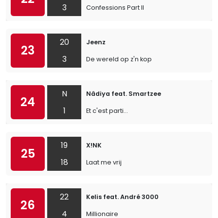
3
Confessions Part II
20
Jeenz
23
3
De wereld op z'n kop
N
Nâdiya feat. Smartzee
24
1
Et c'est parti...
19
X!NK
25
18
Laat me vrij
22
Kelis feat. André 3000
26
4
Millionaire