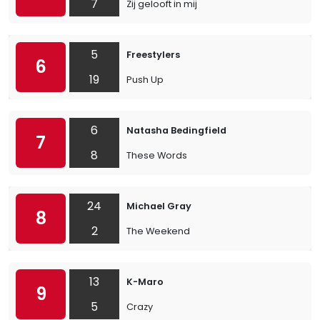
7
Zij gelooft in mij
5
Freestylers
6
19
Push Up
6
Natasha Bedingfield
7
8
These Words
24
Michael Gray
8
2
The Weekend
13
K-Maro
9
5
Crazy