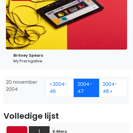
Britney Spears
My Prerogative
20 november
« 2004-
2004-
2004-
2004
46
47
48 »
Volledige lijst
1
K‐Maro