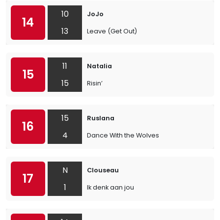
10
JoJo
14
13
Leave (Get Out)
11
Natalia
15
15
Risin’
15
Ruslana
16
4
Dance With the Wolves
N
Clouseau
17
1
Ik denk aan jou