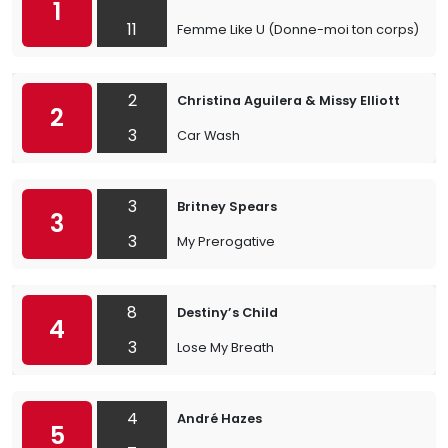
1
11
Femme Like U (Donne-moi ton corps)
2
Christina Aguilera & Missy Elliott
2
3
Car Wash
3
Britney Spears
3
3
My Prerogative
8
Destiny’s Child
4
3
Lose My Breath
4
André Hazes
5