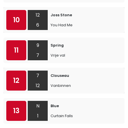
12
Joss Stone
10
6
You Had Me
9
Spring
11
7
Vrije val
7
Clouseau
12
12
Vanbinnen
N
Blue
13
1
Curtain Falls