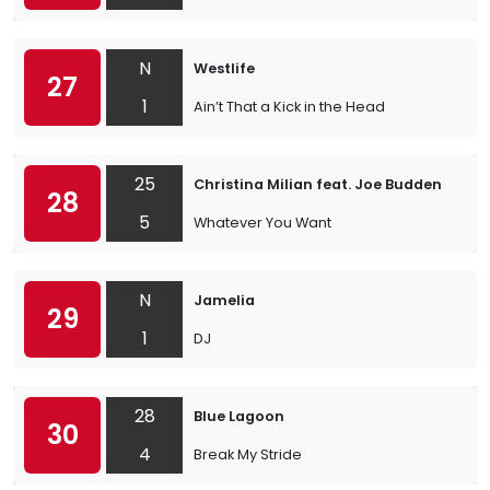
N
Westlife
27
1
Ain’t That a Kick in the Head
25
Christina Milian feat. Joe Budden
28
5
Whatever You Want
N
Jamelia
29
1
DJ
28
Blue Lagoon
30
4
Break My Stride