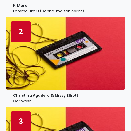
K‐Maro
Femme Like U (Donne-moi ton corps)
2
Christina Aguilera & Missy Elliott
Car Wash
3