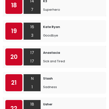
14
K3
18
7
Superhero
16
Kate Ryan
19
3
Goodbye
17
Anastacia
20
17
Sick and Tired
N
Stash
21
1
Sadness
18
Usher
22