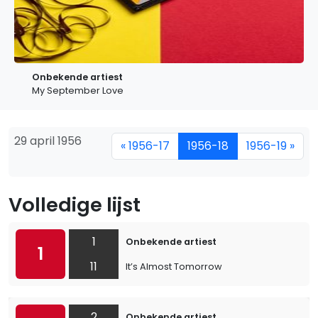
Onbekende artiest
My September Love
29 april 1956
« 1956-17
1956-18
1956-19 »
Volledige lijst
1
Onbekende artiest
1
11
It’s Almost Tomorrow
2
Onbekende artiest