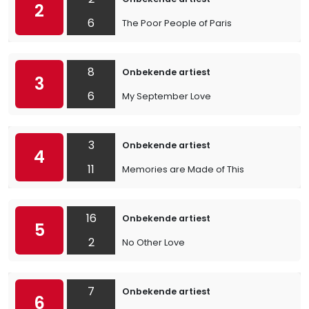
2
6
The Poor People of Paris
8
Onbekende artiest
3
6
My September Love
3
Onbekende artiest
4
11
Memories are Made of This
16
Onbekende artiest
5
2
No Other Love
7
Onbekende artiest
6