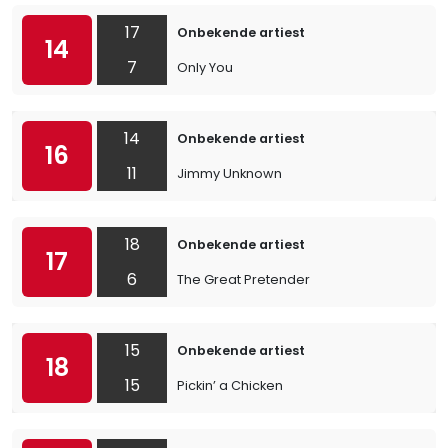
17
Onbekende artiest
14
7
Only You
14
Onbekende artiest
16
11
Jimmy Unknown
18
Onbekende artiest
17
6
The Great Pretender
15
Onbekende artiest
18
15
Pickin’ a Chicken