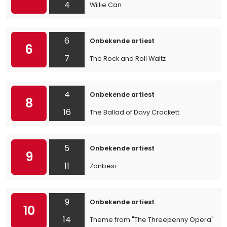
4
Willie Can
6
Onbekende artiest
6
7
The Rock and Roll Waltz
4
Onbekende artiest
8
16
The Ballad of Davy Crockett
5
Onbekende artiest
9
11
Zanbesi
9
Onbekende artiest
10
14
Theme from "The Threepenny Opera"