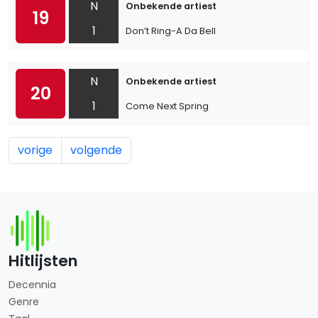
N
Onbekende artiest
19
1
Don’t Ring-A Da Bell
N
Onbekende artiest
20
1
Come Next Spring
vorige
volgende
Hitlijsten
Decennia
Genre