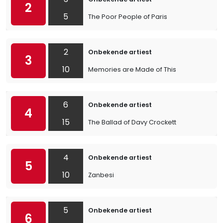
2
5
The Poor People of Paris
2
Onbekende artiest
3
10
Memories are Made of This
6
Onbekende artiest
4
15
The Ballad of Davy Crockett
4
Onbekende artiest
5
10
Zanbesi
5
Onbekende artiest
6