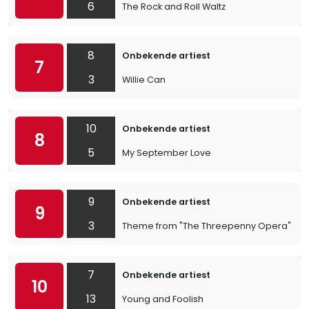
6
The Rock and Roll Waltz
8
Onbekende artiest
7
3
Willie Can
10
Onbekende artiest
8
5
My September Love
9
Onbekende artiest
9
3
Theme from "The Threepenny Opera"
7
Onbekende artiest
10
13
Young and Foolish