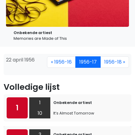
Onbekende artiest
Memories are Made of This
22 april 1956
« 1956-16
1956-17
1956-18 »
Volledige lijst
1
Onbekende artiest
1
10
It’s Almost Tomorrow
3
Onbekende artiest