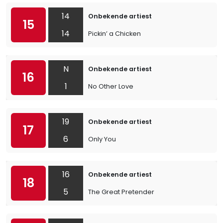
14
Onbekende artiest
15
14
Pickin’ a Chicken
N
Onbekende artiest
16
1
No Other Love
19
Onbekende artiest
17
6
Only You
16
Onbekende artiest
18
5
The Great Pretender