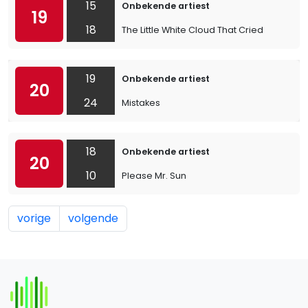
15
Onbekende artiest
19
18
The Little White Cloud That Cried
19
Onbekende artiest
20
24
Mistakes
18
Onbekende artiest
20
10
Please Mr. Sun
vorige
volgende