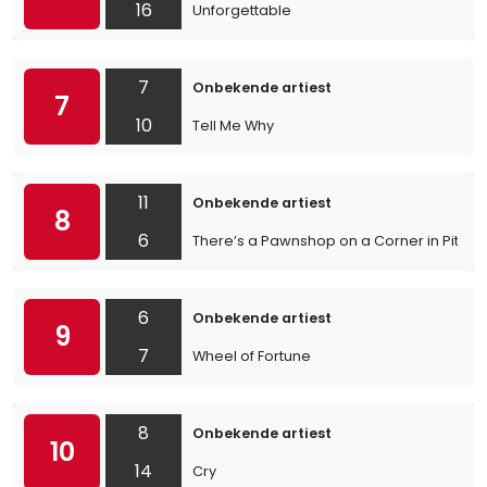
16
Unforgettable
7
Onbekende artiest
7
10
Tell Me Why
11
Onbekende artiest
8
6
There’s a Pawnshop on a Corner in Pittsb
6
Onbekende artiest
9
7
Wheel of Fortune
8
Onbekende artiest
10
14
Cry