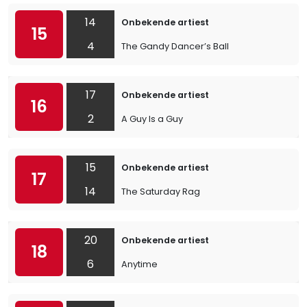
14
Onbekende artiest
15
4
The Gandy Dancer’s Ball
17
Onbekende artiest
16
2
A Guy Is a Guy
15
Onbekende artiest
17
14
The Saturday Rag
20
Onbekende artiest
18
6
Anytime