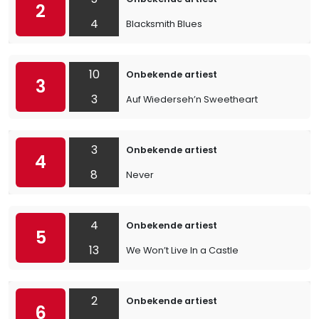
2
4
Blacksmith Blues
10
Onbekende artiest
3
3
Auf Wiederseh’n Sweetheart
3
Onbekende artiest
4
8
Never
4
Onbekende artiest
5
13
We Won’t Live In a Castle
2
Onbekende artiest
6