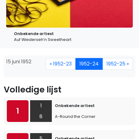
Onbekende artiest
Auf Wiederseh’n Sweetheart
15 juni 1952
« 1952-23
1952-24
1952-25 »
Volledige lijst
1
Onbekende artiest
1
8
A-Round the Corner
5
Onbekende artiest