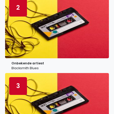
2
Onbekende artiest
Blacksmith Blues
3