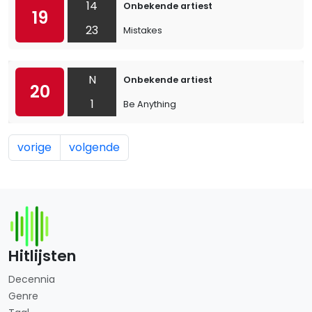
14
Onbekende artiest
19
23
Mistakes
N
Onbekende artiest
20
1
Be Anything
vorige
volgende
Hitlijsten
Decennia
Genre