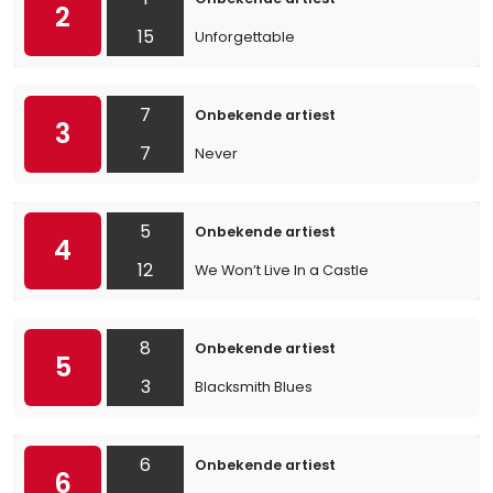
2
15
Unforgettable
7
Onbekende artiest
3
7
Never
5
Onbekende artiest
4
12
We Won’t Live In a Castle
8
Onbekende artiest
5
3
Blacksmith Blues
6
Onbekende artiest
6