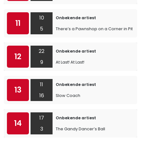
10
Onbekende artiest
11
5
There’s a Pawnshop on a Corner in Pittsb
22
Onbekende artiest
12
9
At Last! At Last!
11
Onbekende artiest
13
16
Slow Coach
17
Onbekende artiest
14
3
The Gandy Dancer’s Ball