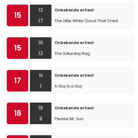
13
Onbekende artiest
15
17
The Little White Cloud That Cried
16
Onbekende artiest
15
13
The Saturday Rag
N
Onbekende artiest
17
1
A Guy Is a Guy
19
Onbekende artiest
18
9
Please Mr. Sun