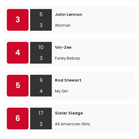
5
John Lennon
3
3
Woman
10
Vin-Zee
4
3
Funky Bebop
9
Rod Stewart
5
4
My Girl
17
Sister Sledge
6
2
All American Girls