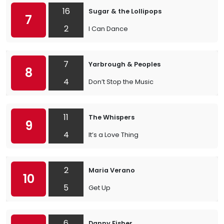
16
Sugar & the Lollipops
7
2
I Can Dance
7
Yarbrough & Peoples
8
4
Don’t Stop the Music
11
The Whispers
9
4
It’s a Love Thing
2
Maria Verano
10
5
Get Up
6
Danny Fisher