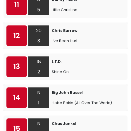
11
5
Little Christine
20
Chris Barrow
12
3
I’ve Been Hurt
18
L.T.D.
13
2
Shine On
N
Big John Russel
14
1
Hokie Pokie (All Over The World)
N
Chas Jankel
15