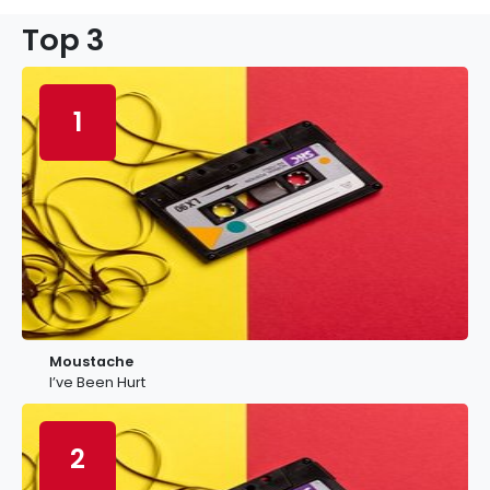
Top 3
1
Moustache
I’ve Been Hurt
2