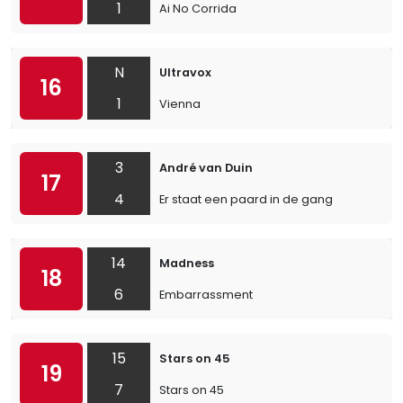
1
Ai No Corrida
N
Ultravox
16
1
Vienna
3
André van Duin
17
4
Er staat een paard in de gang
14
Madness
18
6
Embarrassment
15
Stars on 45
19
7
Stars on 45