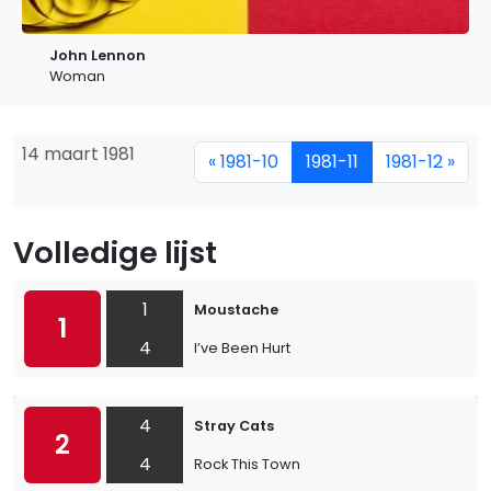
John Lennon
Woman
14 maart 1981
« 1981-10
1981-11
1981-12 »
Volledige lijst
1
Moustache
1
4
I’ve Been Hurt
4
Stray Cats
2
4
Rock This Town