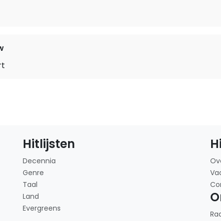
w
rt
Hitlijsten
H
Decennia
Ov
Genre
Va
Taal
Co
O
Land
Evergreens
Ra