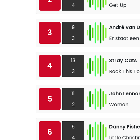
4
Get Up
9
André van D
3
3
Er staat een
13
Stray Cats
4
3
Rock This T
11
John Lenno
5
2
Woman
5
Danny Fishe
6
4
Little Christi