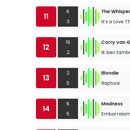
6
The Whispe
11
3
It’s a Love T
19
Corry van 
12
2
Ik ben tamb
2
Blondie
13
5
Rapture
8
Madness
14
5
Embarrass