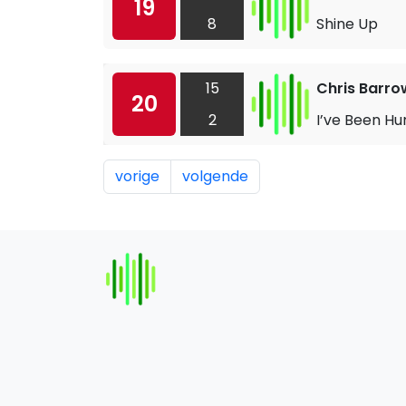
19
8
Shine Up
15
Chris Barro
20
2
I’ve Been Hu
vorige
volgende