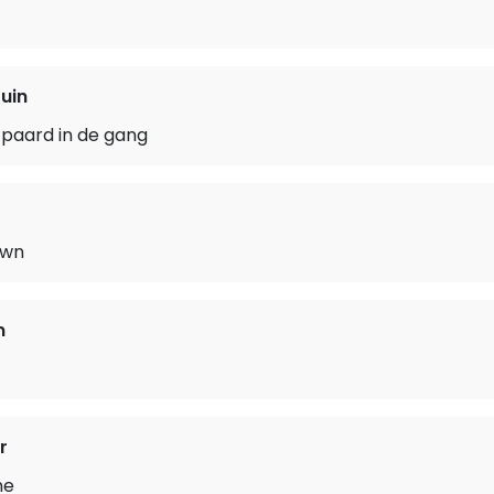
uin
 paard in de gang
own
n
r
ne