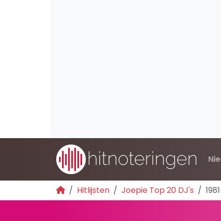
Ni
Hitlijsten
Joepie Top 20 DJ's
1981