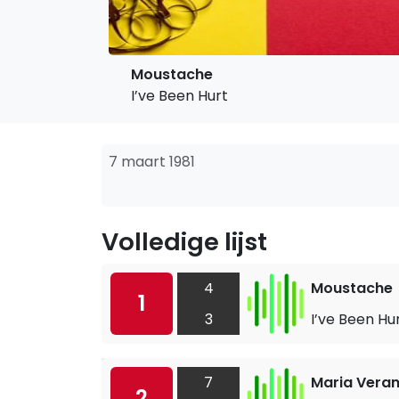
Moustache
I’ve Been Hurt
7 maart 1981
Volledige lijst
4
Moustache
1
3
I’ve Been Hu
7
Maria Vera
2