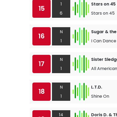
1
Stars on 45
15
6
Stars on 45
N
Sugar & the
16
1
I Can Dance
N
Sister Sledg
17
1
All American
N
L.T.D.
18
1
Shine On
14
Doris D. & T