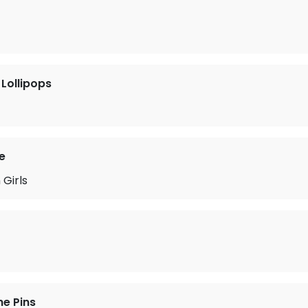
 Lollipops
e
 Girls
he Pins