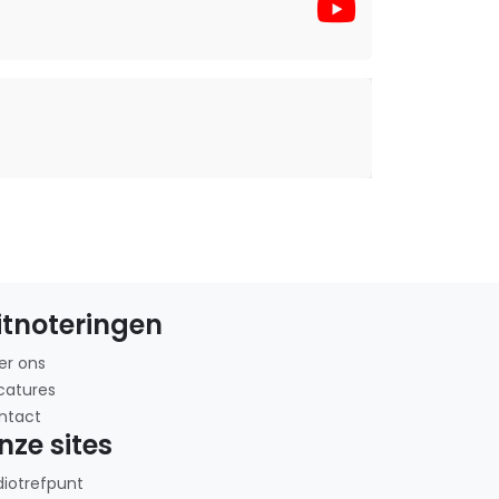
itnoteringen
er ons
catures
ntact
nze sites
diotrefpunt