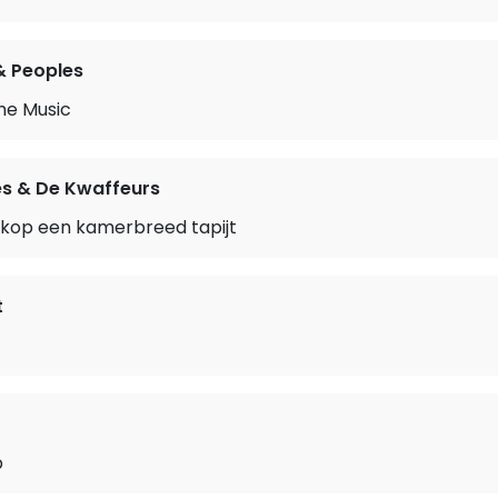
& Peoples
he Music
s & De Kwaffeurs
n kop een kamerbreed tapijt
t
p