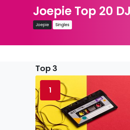
Joepie Top 20 DJ
Joepie
Singles
Top 3
1