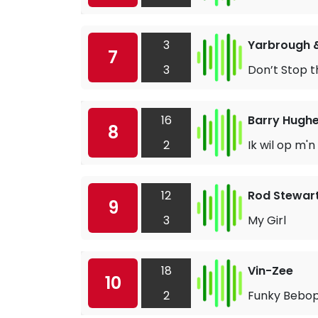
3
Yarbrough 
7
3
Don’t Stop t
16
Barry Hughe
8
2
Ik wil op m'
12
Rod Stewar
9
3
My Girl
18
Vin-Zee
10
2
Funky Bebo