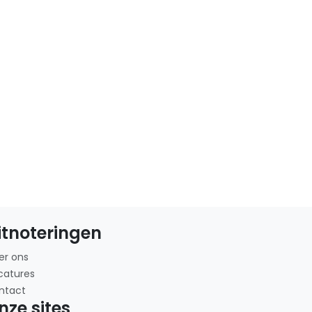
itnoteringen
er ons
catures
ntact
nze sites