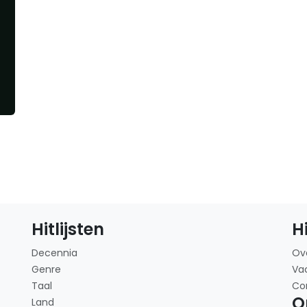
Hitlijsten
H
Decennia
Ov
Genre
Va
Taal
Co
O
Land