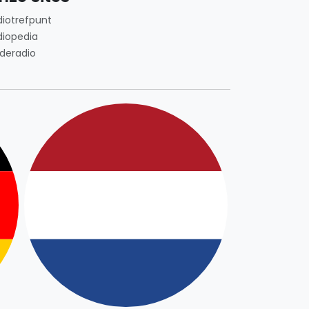
diotrefpunt
diopedia
deradio