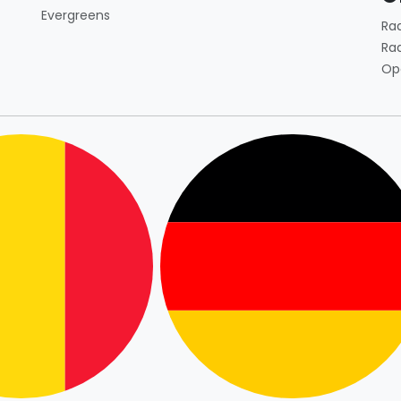
Evergreens
Ra
Ra
Op