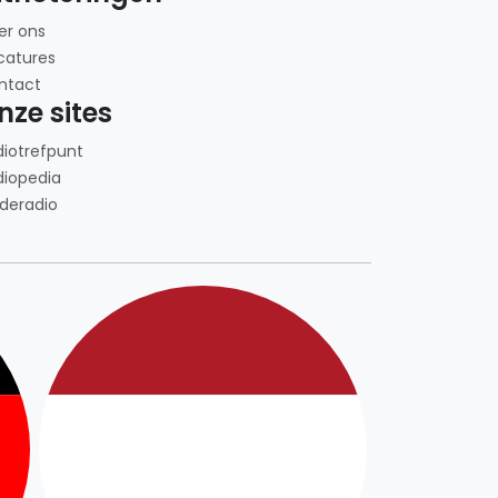
er ons
catures
ntact
nze sites
diotrefpunt
diopedia
deradio