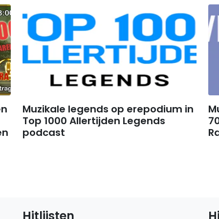
en
​​​​​​​Muzikale legends op erepodium in
Mu
Top 1000 Allertijden Legends
70
en
podcast
Ra
Hitlijsten
H