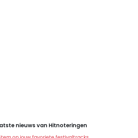
atste nieuws van Hitnoteringen
Stem op jouw favoriete festivaltracks