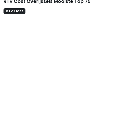
RTV Oost Overijssels Mooiste Top 75
RTV Oost