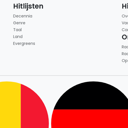
Hitlijsten
H
Decennia
Ov
Genre
Va
Taal
Co
O
Land
Evergreens
Ra
Ra
Op