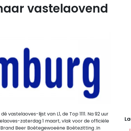
af naar vastelaovend
 vastelaoves-lijst van L1, de Top 1111. Na 92 uur
La
laoves-zaterdag 1 maart, vlak voor de officiële
 Brand Beer Boètegewoeëne Boètezitting .In