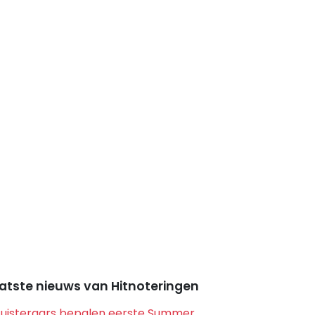
atste nieuws van Hitnoteringen
Luisteraars bepalen eerste Summer