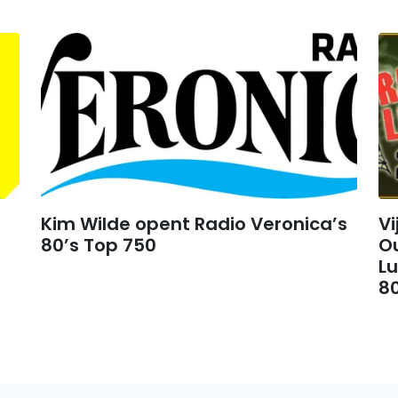
Kim Wilde opent Radio Veronica’s
Vi
80’s Top 750
O
L
8