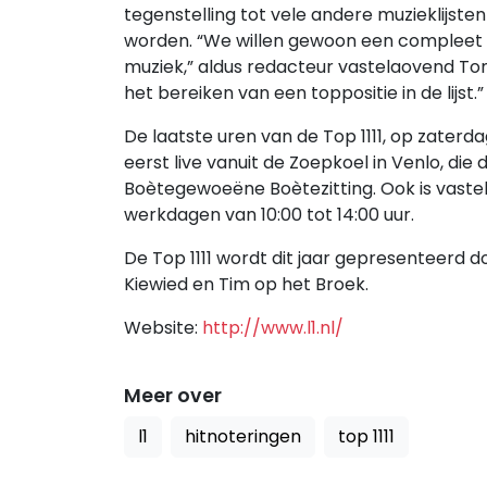
tegenstelling tot vele andere muzieklijste
worden. “We willen gewoon een compleet 
muziek,” aldus redacteur vastelaovend Tom
het bereiken van een toppositie in de lijst.”
De laatste uren van de Top 1111, op zaterda
eerst live vanuit de Zoepkoel in Venlo, di
Boètegewoeëne Boètezitting. Ook is vastela
werkdagen van 10:00 tot 14:00 uur.
De Top 1111 wordt dit jaar gepresenteerd do
Kiewied en Tim op het Broek.
Website:
http://www.l1.nl/
Meer over
l1
hitnoteringen
top 1111