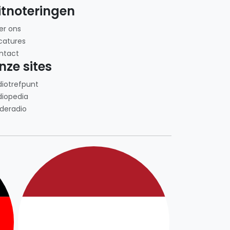
itnoteringen
er ons
catures
ntact
nze sites
diotrefpunt
diopedia
deradio