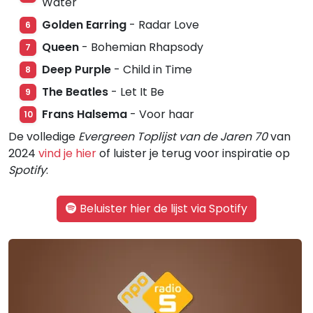
Water
Golden Earring
- Radar Love
6
Queen
- Bohemian Rhapsody
7
Deep Purple
- Child in Time
8
The Beatles
- Let It Be
9
Frans Halsema
- Voor haar
10
De volledige
Evergreen Toplijst van de Jaren 70
van
2024
vind je hier
of luister je terug voor inspiratie op
Spotify
:
Beluister hier de lijst via Spotify
Gerelateerde hitlijsten