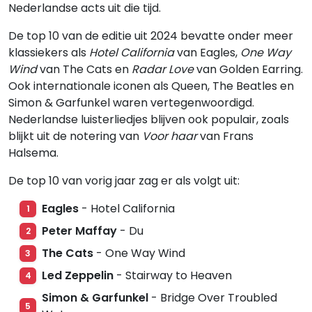
Nederlandse acts uit die tijd.
De top 10 van de editie uit 2024 bevatte onder meer
klassiekers als
Hotel California
van Eagles,
One Way
Wind
van The Cats en
Radar Love
van Golden Earring.
Ook internationale iconen als Queen, The Beatles en
Simon & Garfunkel waren vertegenwoordigd.
Nederlandse luisterliedjes blijven ook populair, zoals
blijkt uit de notering van
Voor haar
van Frans
Halsema.
De top 10 van vorig jaar zag er als volgt uit:
Eagles
- Hotel California
1
Peter Maffay
- Du
2
The Cats
- One Way Wind
3
Led Zeppelin
- Stairway to Heaven
4
Simon & Garfunkel
- Bridge Over Troubled
5