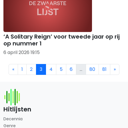
‘A Solitary Reign’ voor tweede jaar op rij
op nummer 1
6 april 2026 19:15
«
1
2
3
4
5
6
…
80
81
»
Hitlijsten
Decennia
Genre