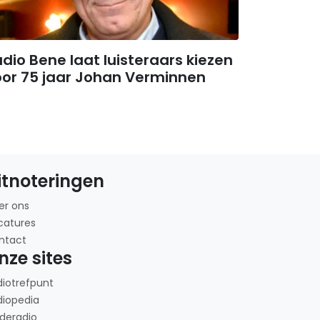
dio Bene laat luisteraars kiezen
oor 75 jaar Johan Verminnen
itnoteringen
er ons
catures
ntact
nze sites
diotrefpunt
diopedia
deradio