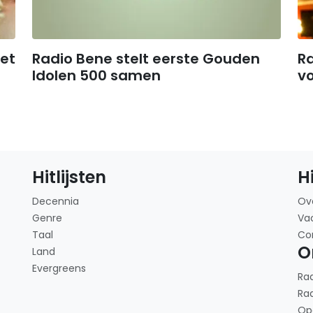
et
Radio Bene stelt eerste Gouden
Ra
Idolen 500 samen
v
Hitlijsten
H
Decennia
Ov
Genre
Va
Taal
Co
O
Land
Evergreens
Ra
Ra
Op