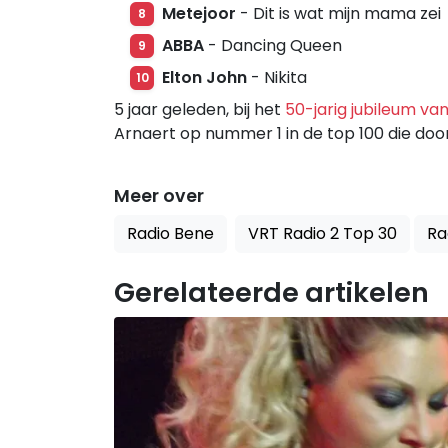
Metejoor
- Dit is wat mijn mama zei
8
ABBA
- Dancing Queen
9
Elton John
- Nikita
10
5 jaar geleden, bij het
50-jarig jubileum van 
Arnaert op nummer 1 in de top 100 die doo
Meer over
Radio Bene
VRT Radio 2 Top 30
Ra
Gerelateerde artikelen