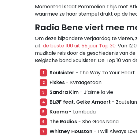
Momenteel staat Pommelien Thijs met Atl
waarmee ze haar stempel drukt op de he
Radio Bene viert mee me
Om deze bijzondere verjaardag te vieren, 
uit:
de beste 100 uit 55 jaar Top 30
. Van 12
muzikale reis door de geschiedenis van de 
Belgische band Soulsister. De Top 10 van de li
Soulsister
- The Way To Your Heart
1
Fixkes
- Kvraagetaan
2
Sandra Kim
- J’aime la vie
3
BLØF feat. Geike Arnaert
- Zoutela
4
Kaoma
- Lambada
5
The Radios
- She Goes Nana
6
Whitney Houston
- I Will Always Lov
7