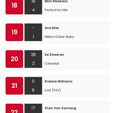
16
Milo Meskens
18
4
Perfect for Me
-
Ava Max
19
1
Million Dollar Baby
28
Ed Sheeran
20
2
Celestial
11
Robbie Williams
21
8
Lost (XXV)
17
Stan Van Samang
22