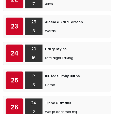
7
Alles
25
Alesso & Zara Larsson
23
3
Words
20
Harry Styles
24
16
Late Night Talking
R
IBE feat. Emily Burns
25
3
Home
24
Tinne Oltmans
26
2
Wat je doet met mij