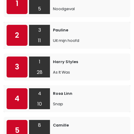
1
5
Noodgeval
3
Pauline
2
11
Uit mijn hoofd
1
Harry Styles
3
28
As It Was
4
Rosa Linn
4
10
Snap
8
Camille
5