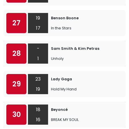
19
Benson Boone
27
17
In the Stars
-
Sam Smith & Kim Petras
28
1
Unholy
23
Lady Gaga
29
19
Hold My Hand
18
Beyoncé
30
16
BREAK MY SOUL