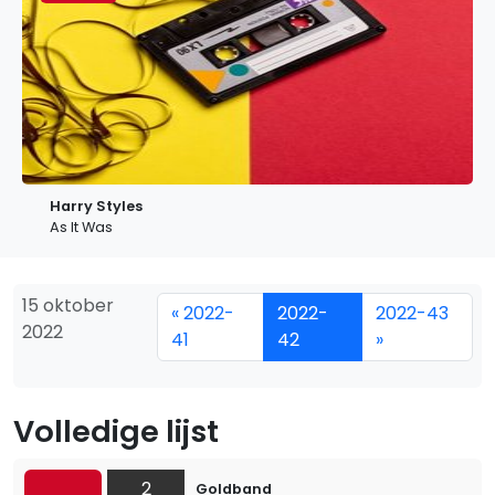
Harry Styles
As It Was
15 oktober
« 2022-
2022-
2022-43
2022
41
42
»
Volledige lijst
2
Goldband