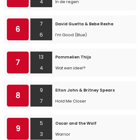
4
In de regen
7
David Guetta & Bebe Rexha
6
6
I’m Good (Blue)
13
Pommelien Thijs
7
4
Wat een idee!?
9
Elton John & Britney Spears
8
7
Hold Me Closer
5
Oscar and the Wolf
9
3
Warrior