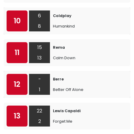
6
Coldplay
10
8
Humankind
15
Rema
11
13
Calm Down
-
Berre
12
1
Better Off Alone
22
Lewis Capaldi
13
2
Forget Me