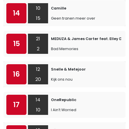
10
Camille
14
15
Geen tranen meer over
21
MEDUZA & James Carter feat. Elley Duh
15
2
Bad Memories
12
Snelle & Metejoor
16
20
Kijk ons nou
14
OneRepublic
17
10
I Ain’t Worried