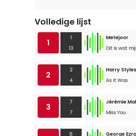
Volledige lijst
1
Metejoor
1
13
Dit is wat m
2
Harry Style
2
4
As It Was
7
Jérémie Ma
3
7
Miss You
6
George Ezr