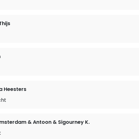
hijs
m
a Heesters
cht
Amsterdam & Antoon & Sigourney K.
k