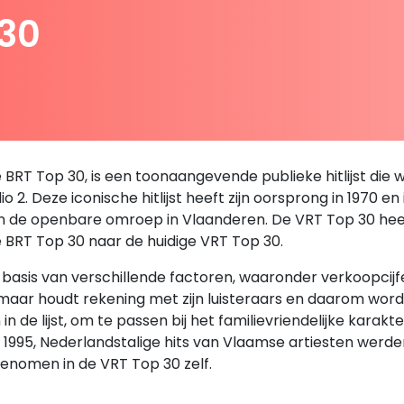
 30
RT Top 30, is een toonaangevende publieke hitlijst die we
 2. Deze iconische hitlijst heeft zijn oorsprong in 1970 en
an de openbare omroep in Vlaanderen. De VRT Top 30 heeft 
e BRT Top 30 naar de huidige VRT Top 30.
sis van verschillende factoren, waaronder verkoopcijfers,
, maar houdt rekening met zijn luisteraars en daarom wor
de lijst, om te passen bij het familievriendelijke karakt
en 1995, Nederlandstalige hits van Vlaamse artiesten we
enomen in de VRT Top 30 zelf.