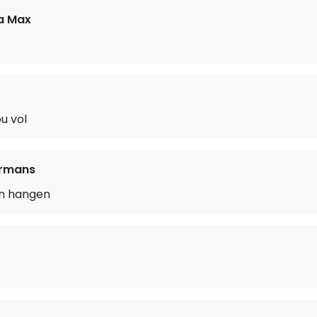
a Max
ou vol
ermans
en hangen