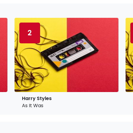
2
Harry Styles
As It Was