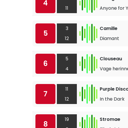
4
11
Anyone for Yo
3
Camille
5
12
Diamant
5
Clouseau
6
4
Vage herinn
11
Purple Disc
7
12
In the Dark
19
Stromae
8