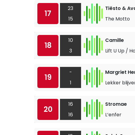
23
Tiësto & Av
17
15
The Motto
10
Camille
18
3
Lift U Up / H
-
Margriet H
19
1
Lekker blijv
16
Stromae
20
16
L’enfer