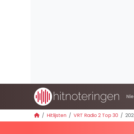
Ni
Hitlijsten
VRT Radio 2 Top 30
202