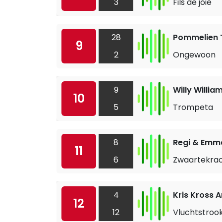
3
Fils de joie
28
Pommelien T
9
2
Ongewoon
9
Willy Willia
10
5
Trompeta
8
Regi & Emm
11
6
Zwaartekra
4
Kris Kross 
12
12
Vluchtstroo