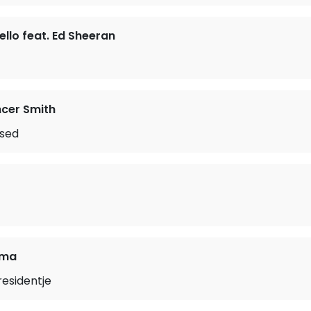
llo feat. Ed Sheeran
cer Smith
ssed
ema
residentje