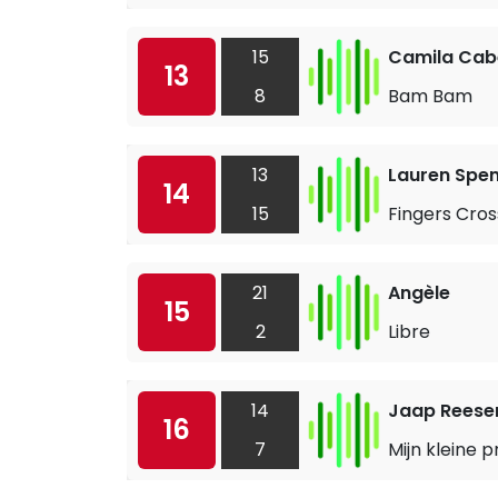
15
Camila Cabe
13
8
Bam Bam
13
Lauren Spen
14
15
Fingers Cro
21
Angèle
15
2
Libre
14
Jaap Rees
16
7
Mijn kleine p