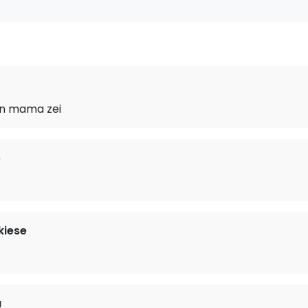
ijn mama zei
s
kiese
a