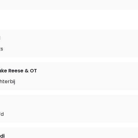
d
ts
Jake Reese & OT
terbij
fd
di