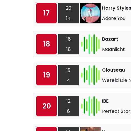
20
Harry Style
17
14
Adore You
16
Bazart
18
18
Maanlicht
19
Clouseau
19
4
Wereld Die 
12
IBE
20
6
Perfect Sto