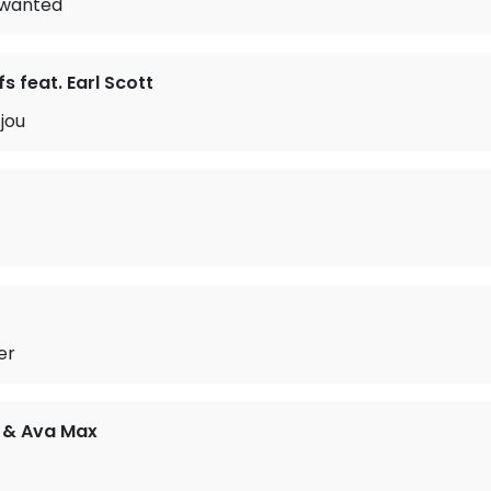
 wanted
s feat. Earl Scott
jou
er
 & Ava Max