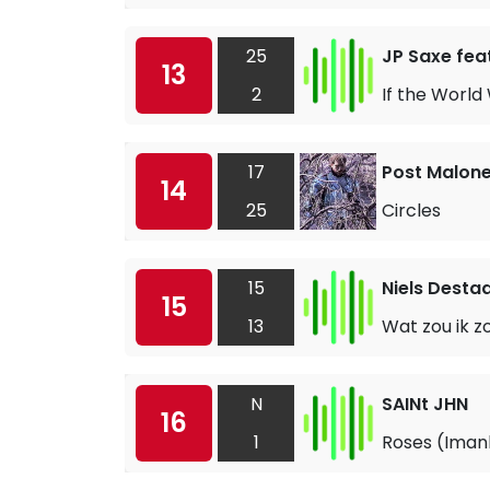
25
JP Saxe feat
13
2
If the World
17
Post Malon
14
25
Circles
15
Niels Desta
15
13
Wat zou ik z
N
SAINt JHN
16
1
Roses (Iman