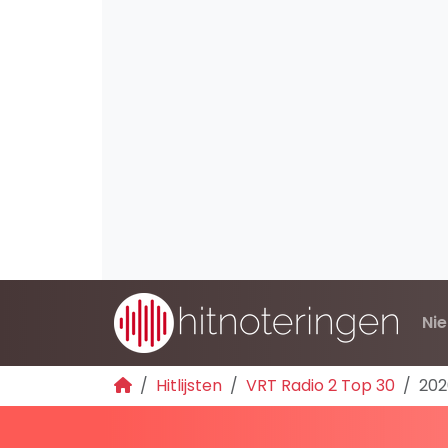
Ni
Hitlijsten
VRT Radio 2 Top 30
202