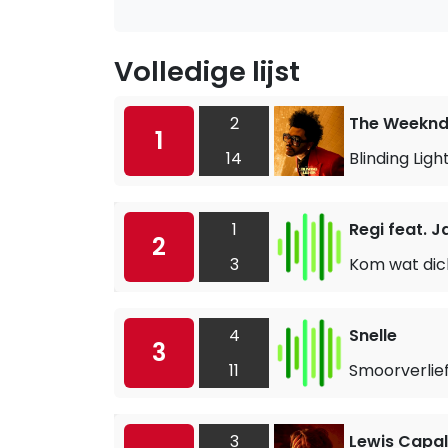
Volledige lijst
2
The Weekn
1
14
Blinding Ligh
1
Regi feat. 
2
3
Kom wat dich
4
Snelle
3
11
Smoorverlie
3
Lewis Capal