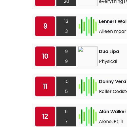
20
everything i
13
Lennert Wolf
9
3
Alleen maar 
9
Dua Lipa
10
9
Physical
10
Danny Vera
11
5
Roller Coast
11
Alan Walker
12
7
Alone, Pt. II