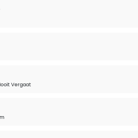
s
Nooit Vergaat
rm