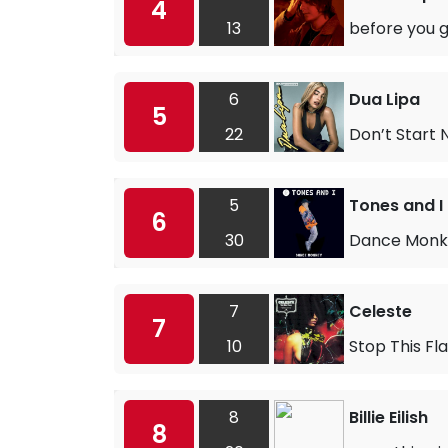
4
13
before you 
6
Dua Lipa
5
22
Don’t Start
5
Tones and I
6
30
Dance Monk
7
Celeste
7
10
Stop This F
8
Billie Eilish
8