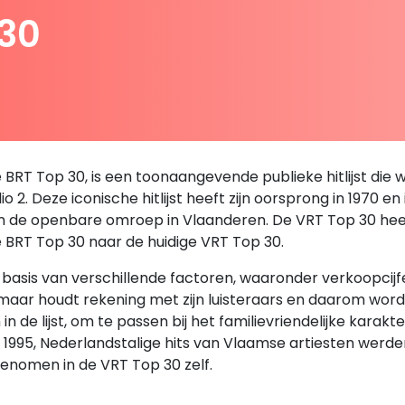
 30
RT Top 30, is een toonaangevende publieke hitlijst die we
 2. Deze iconische hitlijst heeft zijn oorsprong in 1970 en
an de openbare omroep in Vlaanderen. De VRT Top 30 heeft 
e BRT Top 30 naar de huidige VRT Top 30.
sis van verschillende factoren, waaronder verkoopcijfers,
, maar houdt rekening met zijn luisteraars en daarom wor
de lijst, om te passen bij het familievriendelijke karakt
en 1995, Nederlandstalige hits van Vlaamse artiesten we
enomen in de VRT Top 30 zelf.