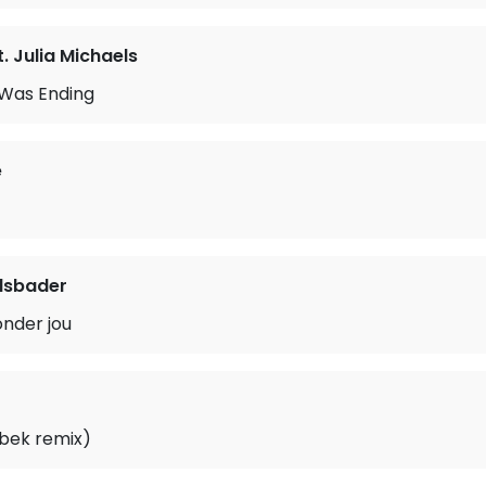
. Julia Michaels
 Was Ending
e
dsbader
onder jou
bek remix)