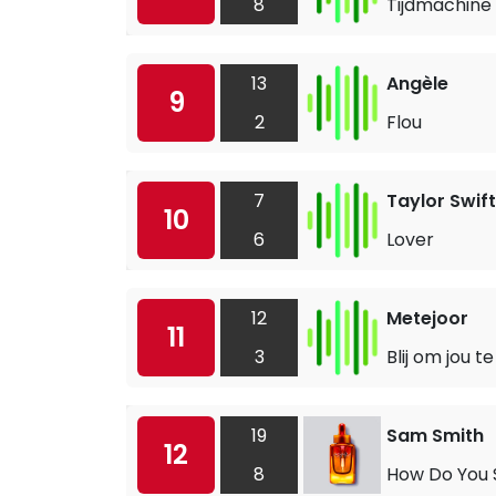
8
Tijdmachine
13
Angèle
9
2
Flou
7
Taylor Swift
10
6
Lover
12
Metejoor
11
3
Blij om jou te
19
Sam Smith
12
8
How Do You 