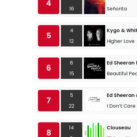
4
16
Señorita
4
Kygo & Whi
5
12
Higher Love
8
Ed Sheeran f
6
15
Beautiful Pe
5
Ed Sheeran 
7
22
I Don’t Care
14
Clouseau
8