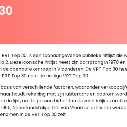
 30
RT Top 30, is een toonaangevende publieke hitlijst die we
 2. Deze iconische hitlijst heeft zijn oorsprong in 1970 en
an de openbare omroep in Vlaanderen. De VRT Top 30 heeft 
e BRT Top 30 naar de huidige VRT Top 30.
sis van verschillende factoren, waaronder verkoopcijfers,
, maar houdt rekening met zijn luisteraars en daarom wor
de lijst, om te passen bij het familievriendelijke karakt
en 1995, Nederlandstalige hits van Vlaamse artiesten we
enomen in de VRT Top 30 zelf.