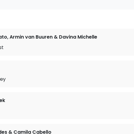
to, Armin van Buuren & Davina Michelle
st
ey
ek
es & Camila Cabello