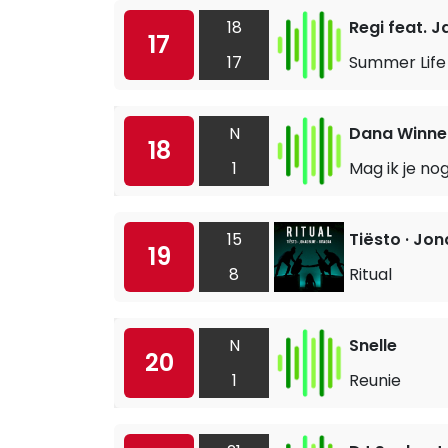
18
Regi feat. 
17
17
Summer Life
N
Dana Winne
18
1
Mag ik je no
15
Tiësto · Jon
19
8
Ritual
N
Snelle
20
1
Reunie