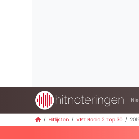
Ni
Hitlijsten
VRT Radio 2 Top 30
201