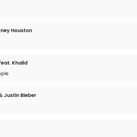
tney Houston
eat. Khalid
ople
& Justin Bieber