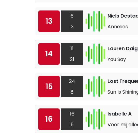
6
Niels Desta
13
3
Annelies
11
Lauren Daig
14
21
You Say
24
Lost Freque
15
8
Sun Is Shinin
16
Isabelle A
16
5
Voor mij all