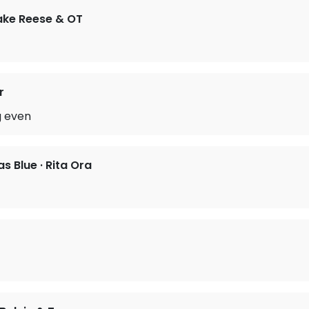
Jake Reese & OT
r
g even
as Blue · Rita Ora