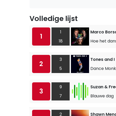
Volledige lijst
1
Marco Borsa
1
18
Hoe het dan
3
Tones and I
2
5
Dance Monk
9
Suzan & Fre
3
7
Blauwe dag
2
Shawn Mend