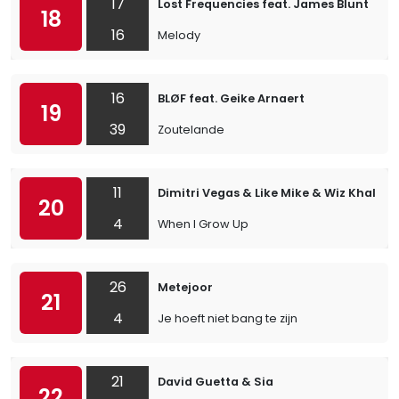
17
Lost Frequencies feat. James Blunt
18
16
Melody
16
BLØF feat. Geike Arnaert
19
39
Zoutelande
11
Dimitri Vegas & Like Mike & Wiz Khalifa
20
4
When I Grow Up
26
Metejoor
21
4
Je hoeft niet bang te zijn
21
David Guetta & Sia
22