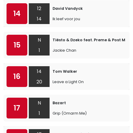
12
David Vandyck
14
14
Ik leef voor jou
N
Tiësto & Dzeko feat. Preme & Post Malo
15
1
Jackie Chan
14
Tom Walker
16
20
Leave a Light On
N
Bazart
17
1
Grip (Omarm Me)