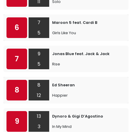
11
Solo
7
Maroon 5 feat. Cardi B
6
5
Girls Like You
9
Jonas Blue feat. Jack & Jack
7
5
Rise
8
Ed Sheeran
8
12
Happier
13
Dynoro & Gigi D’Agostino
9
3
In My Mind