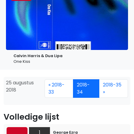
Calvin Harris & Dua Lipa
One Kiss
25 augustus
« 2018-
2018-
2018-35
2018
33
34
»
Volledige lijst
1
George Ezra