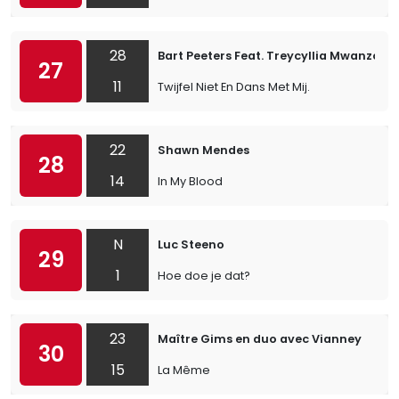
28
Bart Peeters Feat. Treycyllia Mwanzo 
27
11
Twijfel Niet En Dans Met Mij.
22
Shawn Mendes
28
14
In My Blood
N
Luc Steeno
29
1
Hoe doe je dat?
23
Maître Gims en duo avec Vianney
30
15
La Même