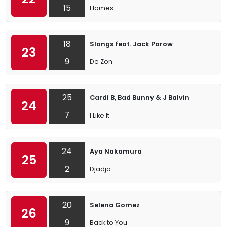
15
Flames
18
Slongs feat. Jack Parow
23
9
De Zon
25
Cardi B, Bad Bunny & J Balvin
24
7
I Like It
24
Aya Nakamura
25
2
Djadja
20
Selena Gomez
26
9
Back to You