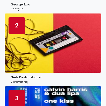
George Ezra
Shotgun
2
Niels Destadsbader
Verover mij
3