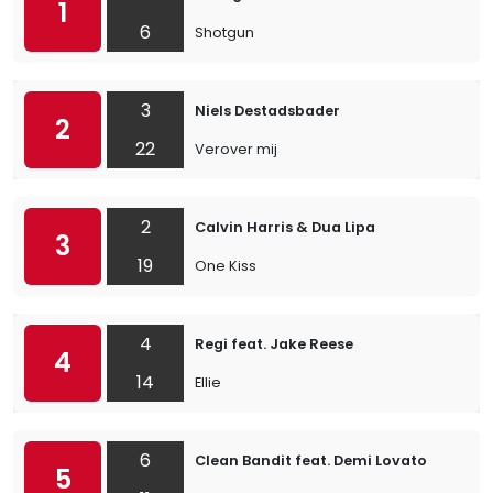
1
6
Shotgun
3
Niels Destadsbader
2
22
Verover mij
2
Calvin Harris & Dua Lipa
3
19
One Kiss
4
Regi feat. Jake Reese
4
14
Ellie
6
Clean Bandit feat. Demi Lovato
5