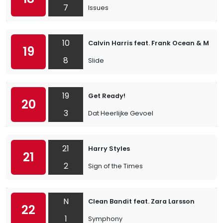
7
Issues
10
Calvin Harris feat. Frank Ocean & Migo
19
8
Slide
19
Get Ready!
20
3
Dat Heerlijke Gevoel
21
Harry Styles
21
2
Sign of the Times
N
Clean Bandit feat. Zara Larsson
22
1
Symphony