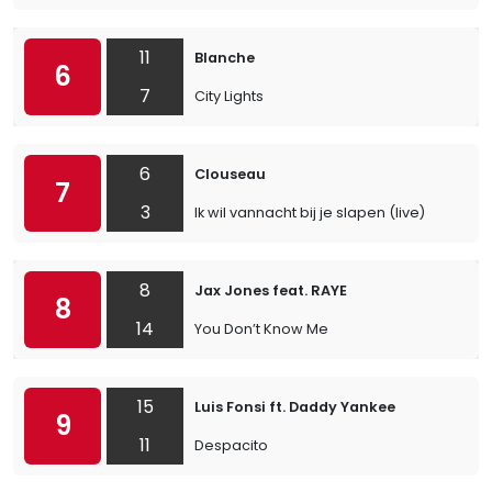
11
Blanche
6
7
City Lights
6
Clouseau
7
3
Ik wil vannacht bij je slapen (live)
8
Jax Jones feat. RAYE
8
14
You Don’t Know Me
15
Luis Fonsi ft. Daddy Yankee
9
11
Despacito