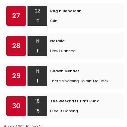
22
Rag’n’Bone Man
27
12
Skin
N
Natalia
28
1
How I Danced
N
Shawn Mendes
29
1
There’s Nothing Holdin’ Me Back
18
The Weeknd ft. Daft Punk
30
15
I Feel It Coming
Bron: VRT Radio 2