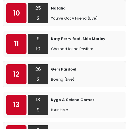
25
Natalia
10
2
You’ve Got A Friend (Live)
9
Katy Perry feat. Skip Marley
11
10
Chained to the Rhythm
26
Gers Pardoel
12
2
Boeng (Live)
13
Kygo & Selena Gomez
13
9
It Ain’t Me