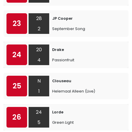
28
JP Cooper
23
2
September Song
20
Drake
24
4
Passionfruit
N
Clouseau
25
1
Helemaal Alleen (Live)
24
Lorde
26
5
Green Light