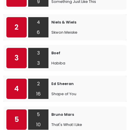
9
Something Just Like This
4
Niels & Wiels
2
6
Skwon Meiske
3
Boef
3
3
Habiba
2
Ed Sheeran
4
16
Shape of You
5
Bruno Mars
5
10
That's What I Like