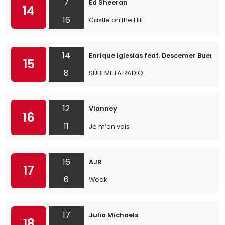
7
Ed Sheeran
14
16
Castle on the Hill
14
Enrique Iglesias feat. Descemer Bueno, 
15
8
SÚBEME LA RADIO
12
Vianney
16
11
Je m’en vais
16
AJR
17
6
Weak
17
Julia Michaels
18