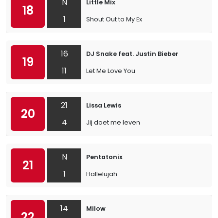
N
Little Mix
18
1
Shout Out to My Ex
16
DJ Snake feat. Justin Bieber
19
11
Let Me Love You
21
Lissa Lewis
20
4
Jij doet me leven
N
Pentatonix
21
1
Hallelujah
14
Milow
22