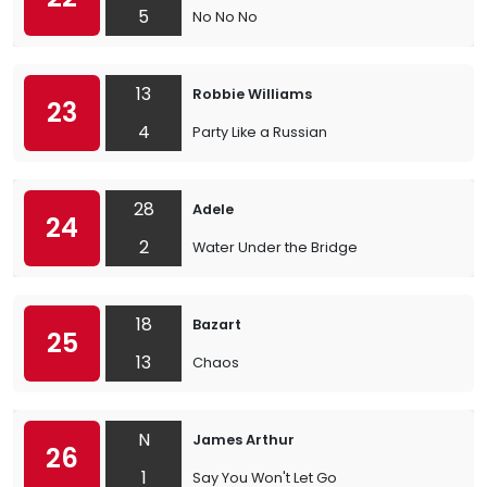
5
No No No
13
Robbie Williams
23
4
Party Like a Russian
28
Adele
24
2
Water Under the Bridge
18
Bazart
25
13
Chaos
N
James Arthur
26
1
Say You Won't Let Go