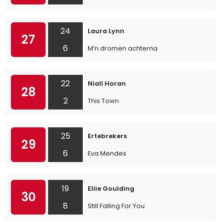
24
Laura Lynn
27
6
M’n dromen achterna
22
Niall Horan
28
2
This Town
25
Ertebrekers
29
6
Eva Mendes
19
Ellie Goulding
30
8
Still Falling For You