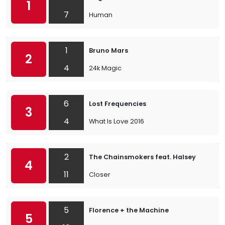
1
7
Human
1
Bruno Mars
2
4
24k Magic
6
Lost Frequencies
3
4
What Is Love 2016
2
The Chainsmokers feat. Halsey
4
11
Closer
5
Florence + the Machine
5