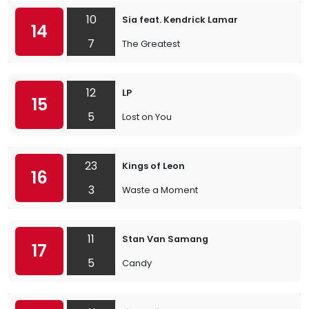
10
Sia feat. Kendrick Lamar
14
7
The Greatest
12
LP
15
5
Lost on You
23
Kings of Leon
16
3
Waste a Moment
11
Stan Van Samang
17
5
Candy