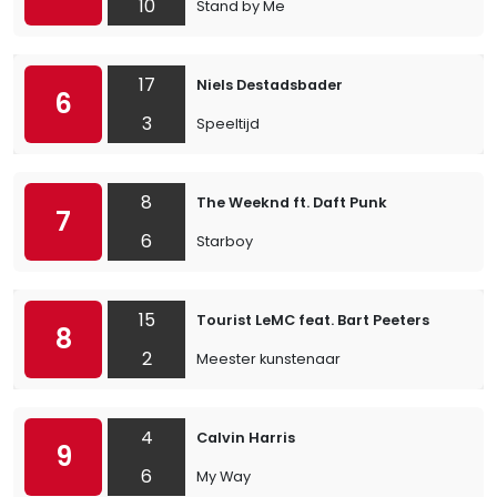
10
Stand by Me
17
Niels Destadsbader
6
3
Speeltijd
8
The Weeknd ft. Daft Punk
7
6
Starboy
15
Tourist LeMC feat. Bart Peeters
8
2
Meester kunstenaar
4
Calvin Harris
9
6
My Way