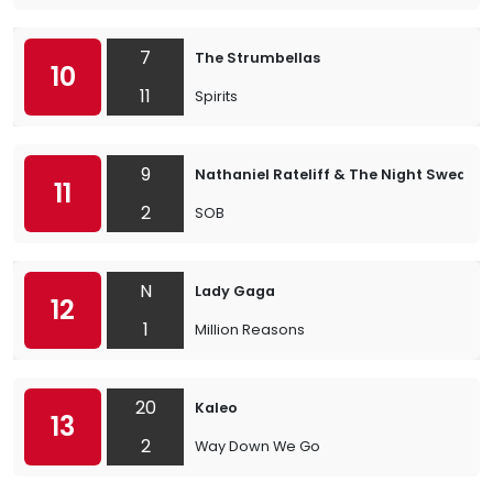
7
The Strumbellas
10
11
Spirits
9
Nathaniel Rateliff & The Night Sweats
11
2
SOB
N
Lady Gaga
12
1
Million Reasons
20
Kaleo
13
2
Way Down We Go