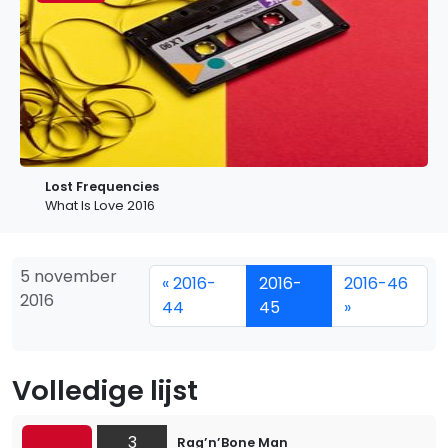
Lost Frequencies
What Is Love 2016
5 november
« 2016-
2016-
2016-46
2016
44
45
»
Volledige lijst
3
Rag’n’Bone Man