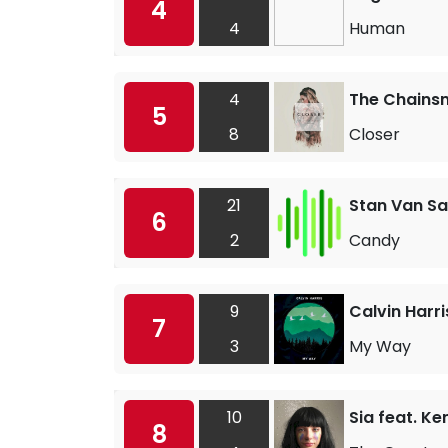
4
4
Human
4
The Chainsm
5
8
Closer
21
Stan Van S
6
2
Candy
9
Calvin Harri
7
3
My Way
10
Sia feat. K
8