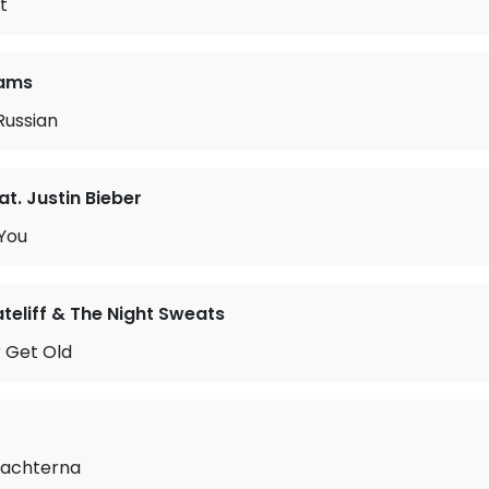
t
iams
Russian
t. Justin Bieber
 You
teliff & The Night Sweats
 Get Old
 achterna