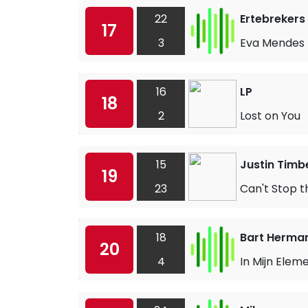
22
Ertebrekers
17
3
Eva Mendes
16
LP
18
2
Lost on You
15
Justin Timb
19
23
Can't Stop t
18
Bart Herma
20
4
In Mijn Elem