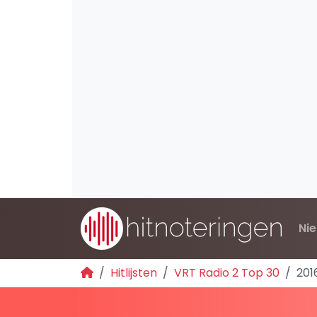
Ni
Hitlijsten
VRT Radio 2 Top 30
201