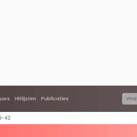
euws
Hitlijsten
Publicaties
6-42