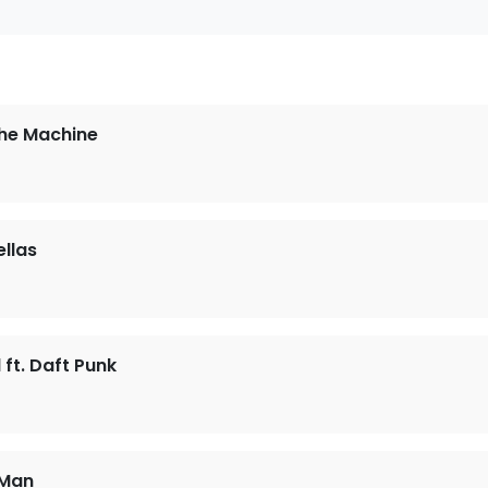
the Machine
llas
ft. Daft Punk
 Man