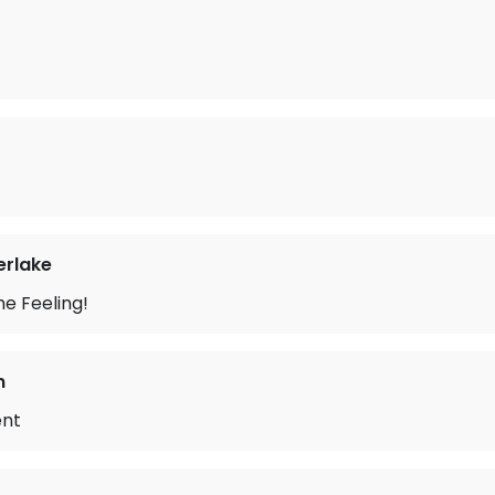
erlake
he Feeling!
n
ent