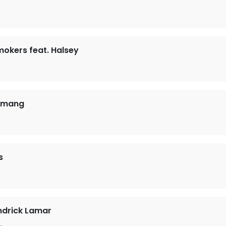
okers feat. Halsey
amang
s
endrick Lamar