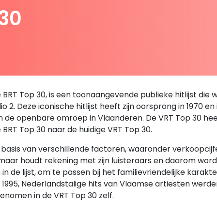
 30
RT Top 30, is een toonaangevende publieke hitlijst die we
 2. Deze iconische hitlijst heeft zijn oorsprong in 1970 en
an de openbare omroep in Vlaanderen. De VRT Top 30 heeft 
e BRT Top 30 naar de huidige VRT Top 30.
sis van verschillende factoren, waaronder verkoopcijfers,
, maar houdt rekening met zijn luisteraars en daarom wor
de lijst, om te passen bij het familievriendelijke karakt
en 1995, Nederlandstalige hits van Vlaamse artiesten we
enomen in de VRT Top 30 zelf.