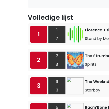
Volledige lijst
1
Florence + 
1
7
Stand by Me
2
The Strumbe
2
8
Spirits
6
The Weeknd 
3
3
Starboy
5
Rag’n’Bone