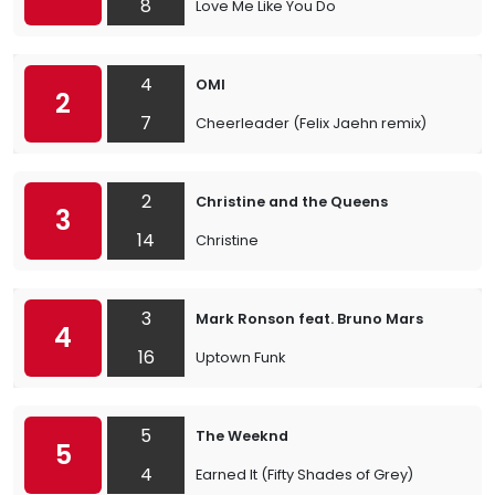
8
Love Me Like You Do
4
OMI
2
7
Cheerleader (Felix Jaehn remix)
2
Christine and the Queens
3
14
Christine
3
Mark Ronson feat. Bruno Mars
4
16
Uptown Funk
5
The Weeknd
5
4
Earned It (Fifty Shades of Grey)