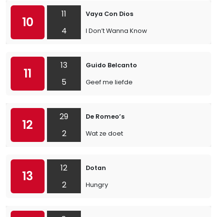
11
Vaya Con Dios
10
4
I Don’t Wanna Know
13
Guido Belcanto
11
5
Geef me liefde
29
De Romeo’s
12
2
Wat ze doet
12
Dotan
13
2
Hungry