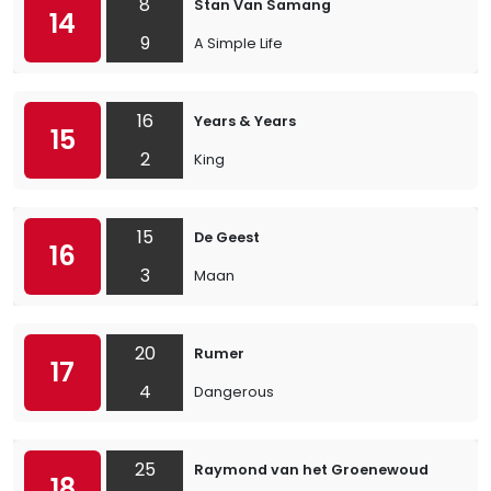
8
Stan Van Samang
14
9
A Simple Life
16
Years & Years
15
2
King
15
De Geest
16
3
Maan
20
Rumer
17
4
Dangerous
25
Raymond van het Groenewoud
18