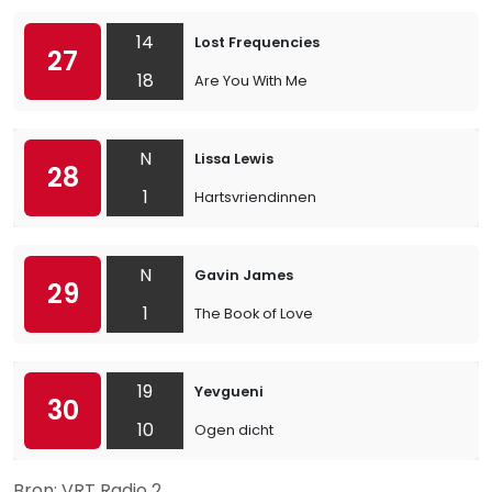
14
Lost Frequencies
27
18
Are You With Me
N
Lissa Lewis
28
1
Hartsvriendinnen
N
Gavin James
29
1
The Book of Love
19
Yevgueni
30
10
Ogen dicht
Bron: VRT Radio 2