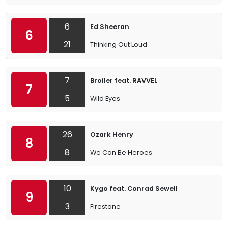
6
Ed Sheeran
6
21
Thinking Out Loud
7
Broiler feat. RAVVEL
7
5
Wild Eyes
26
Ozark Henry
8
8
We Can Be Heroes
10
Kygo feat. Conrad Sewell
9
3
Firestone