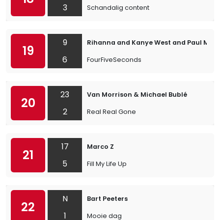
3
Schandalig content
9
Rihanna and Kanye West and Paul McC
19
6
FourFiveSeconds
23
Van Morrison & Michael Bublé
20
2
Real Real Gone
17
Marco Z
21
5
Fill My Life Up
N
Bart Peeters
22
1
Mooie dag