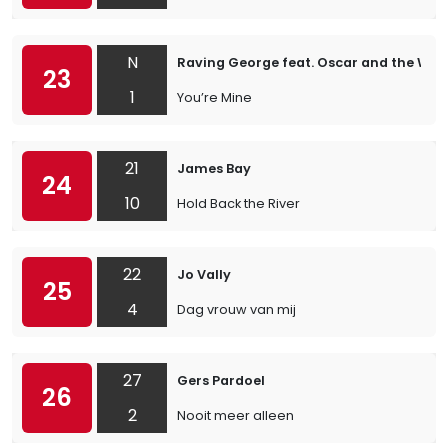
N
Raving George feat. Oscar and the Wol
23
1
You’re Mine
21
James Bay
24
10
Hold Back the River
22
Jo Vally
25
4
Dag vrouw van mij
27
Gers Pardoel
26
2
Nooit meer alleen