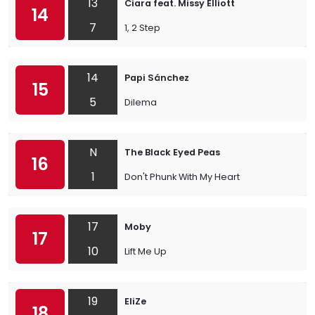
13
Ciara feat. Missy Elliott
14
7
1, 2 Step
14
Papi Sánchez
15
5
Dilema
N
The Black Eyed Peas
16
1
Don't Phunk With My Heart
17
Moby
17
10
Lift Me Up
19
EliZe
18