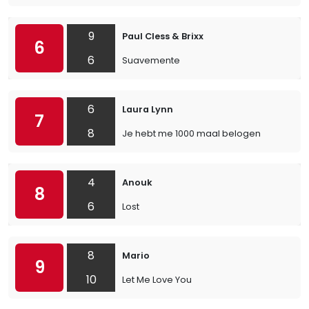
9
Paul Cless & Brixx
6
6
Suavemente
6
Laura Lynn
7
8
Je hebt me 1000 maal belogen
4
Anouk
8
6
Lost
8
Mario
9
10
Let Me Love You