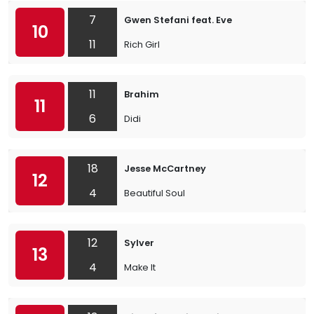
7
Gwen Stefani feat. Eve
10
11
Rich Girl
11
Brahim
11
6
Didi
18
Jesse McCartney
12
4
Beautiful Soul
12
Sylver
13
4
Make It