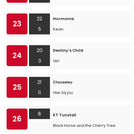
22
Hormonia
23
5
Kevin
20
Destiny’s Child
24
3
Girl
21
Clouseau
25
11
Hier bij jou
8
KT Tunstall
26
Black Horse and the Cherry Tree