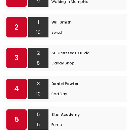
2
Walking in Memphis
1
Will Smith
2
10
Switch
2
50 Cent feat. Olivia
3
8
Candy Shop
3
Daniel Powter
4
10
Bad Day
5
Star Academy
5
5
Fame