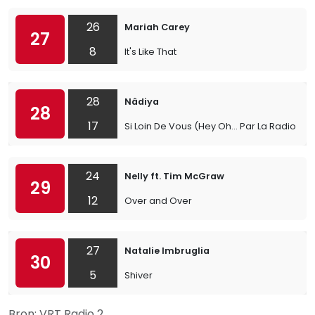
26
Mariah Carey
27
8
It's Like That
28
Nâdiya
28
17
Si Loin De Vous (Hey Oh... Par La Radio)
24
Nelly ft. Tim McGraw
29
12
Over and Over
27
Natalie Imbruglia
30
5
Shiver
Bron: VRT Radio 2