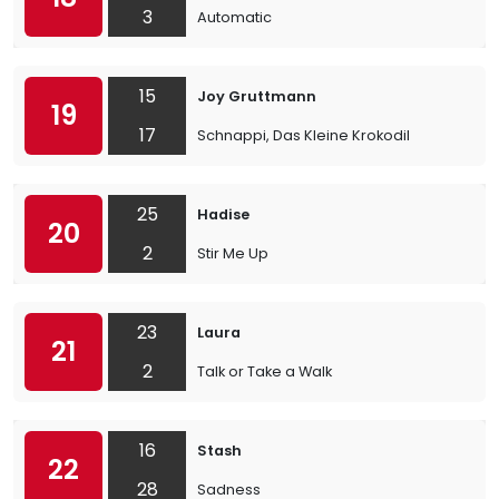
3
Automatic
15
Joy Gruttmann
19
17
Schnappi, Das Kleine Krokodil
25
Hadise
20
2
Stir Me Up
23
Laura
21
2
Talk or Take a Walk
16
Stash
22
28
Sadness