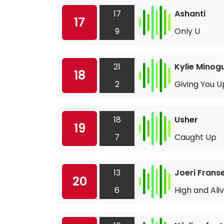
17
Ashanti
17
9
Only U
21
Kylie Minog
18
2
Giving You U
18
Usher
19
7
Caught Up
13
Joeri Frans
20
6
High and Ali