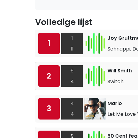
Volledige lijst
1
Joy Gruttm
1
11
Schnappi, Da
6
Will Smith
2
4
Switch
4
Mario
3
4
Let Me Love
9
50 Cent feat