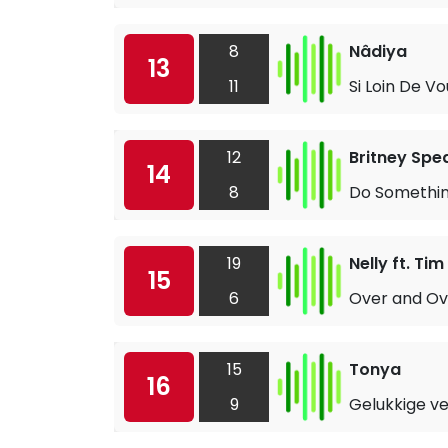
8
Nâdiya
13
11
Si Loin De Vo
12
Britney Spe
14
8
Do Somethin
19
Nelly ft. T
15
6
Over and Ov
15
Tonya
16
9
Gelukkige v