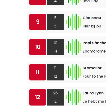
4
Bad Day
5
Clouseau
9
5
Hier bij jou
10
Papi Sánch
10
14
Enamorame
11
Starsailor
11
12
Four to the 
26
Laura Lynn
12
2
Je hebt me 