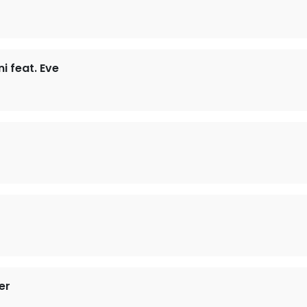
i feat. Eve
er