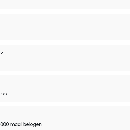
ez
Floor
1000 maal belogen