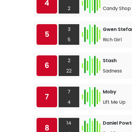
4
2
Candy Shop
3
Gwen Stefan
5
5
Rich Girl
2
Stash
6
22
Sadness
7
Moby
7
4
Lift Me Up
14
Daniel Powt
8