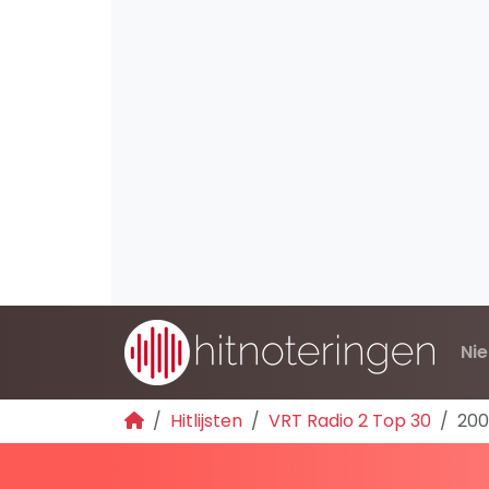
Ni
Hitlijsten
VRT Radio 2 Top 30
200