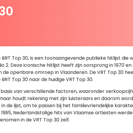
 30
RT Top 30, is een toonaangevende publieke hitlijst die we
 2. Deze iconische hitlijst heeft zijn oorsprong in 1970 en
an de openbare omroep in Vlaanderen. De VRT Top 30 heeft 
e BRT Top 30 naar de huidige VRT Top 30.
sis van verschillende factoren, waaronder verkoopcijfers,
, maar houdt rekening met zijn luisteraars en daarom wor
de lijst, om te passen bij het familievriendelijke karakt
en 1995, Nederlandstalige hits van Vlaamse artiesten we
enomen in de VRT Top 30 zelf.