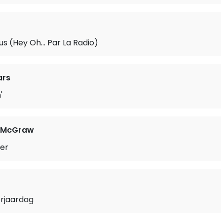
us (Hey Oh... Par La Radio)
ars
'
im McGraw
er
erjaardag