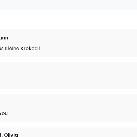
ann
s Kleine Krokodil
 You
. Olivia