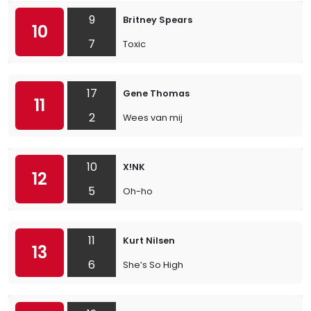
9
Britney Spears
10
7
Toxic
17
Gene Thomas
11
2
Wees van mij
10
X!NK
12
5
Oh-ho
11
Kurt Nilsen
13
6
She’s So High