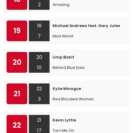
2
Amazing
18
Michael Andrews feat. Gary Jules
19
7
Mad World
20
Limp Bizkit
20
10
Behind Blue Eyes
22
Kylie Minogue
21
3
Red Blooded Woman
21
Kevin Lyttle
22
17
Turn Me On