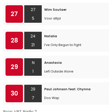
27
Wim Soutaer
27
5
Voor altijd
24
Natalia
28
21
I’ve Only Begun to Fight
N
Anastacia
29
1
Left Outside Alone
29
Paul Johnson feat. Chynna
30
7
Doo Wap
Bron: VRT Radio 2