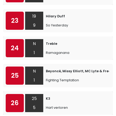
19
Hilary Duff
23
9
So Yesterday
N
Treble
24
1
Ramaganana
N
Beyoncé, Missy Elliott, MC Lyte & Free
25
1
Fighting Temptation
25
K3
26
5
Hart verloren