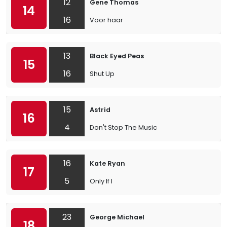
12
Gene Thomas
14
16
Voor haar
13
Black Eyed Peas
15
16
Shut Up
15
Astrid
16
4
Don't Stop The Music
16
Kate Ryan
17
5
Only If I
23
George Michael
18