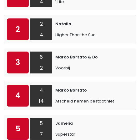
4
1 Life
2
Natalia
2
4
Higher Than the Sun
6
Marco Borsato & Do
3
2
Voorbij
4
Marco Borsato
4
14
Afscheid nemen bestaat niet
5
Jamelia
5
7
Superstar