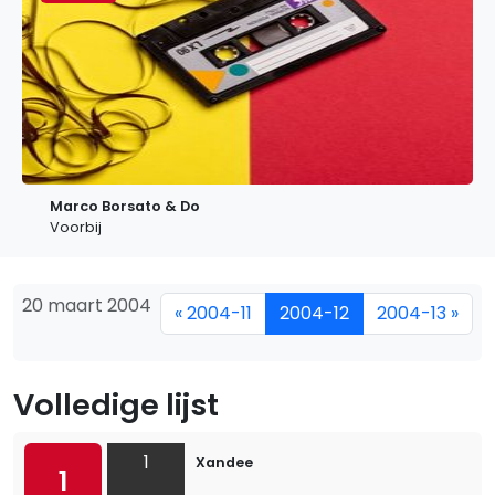
Marco Borsato & Do
Voorbij
20 maart 2004
« 2004-11
2004-12
2004-13 »
Volledige lijst
1
Xandee
1