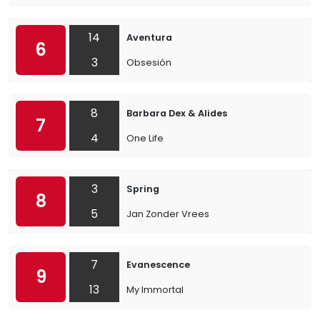
14
Aventura
6
3
Obsesión
8
Barbara Dex & Alides
7
4
One Life
3
Spring
8
5
Jan Zonder Vrees
7
Evanescence
9
13
My Immortal