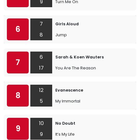
9
Turn Me On
7
Girls Aloud
6
8
Jump
6
Sarah & Koen Wauters
7
17
You Are The Reason
12
Evanescence
8
5
My Immortal
10
No Doubt
9
9
It’s My Life