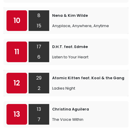
8
Nena & Kim Wilde
10
15
Anyplace, Anywhere, Anytime
17
D.H.T. feat. Edmée
11
6
Listen to Your Heart
29
Atomic Kitten feat. Kool & the Gang
12
2
Ladies Night
13
Christina Aguilera
13
7
The Voice Within