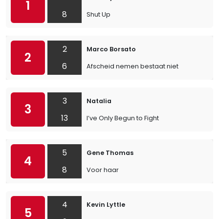
1
8
Shut Up
2
Marco Borsato
2
6
Afscheid nemen bestaat niet
3
Natalia
3
13
I’ve Only Begun to Fight
5
Gene Thomas
4
8
Voor haar
4
Kevin Lyttle
5