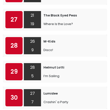
21
The Black Eyed Peas
27
19
Where Is the Love?
26
M-Kids
28
9
Disco!
28
Helmut Lotti
29
5
I’m Sailing
27
Lumidee
30
7
Crashin' a Party