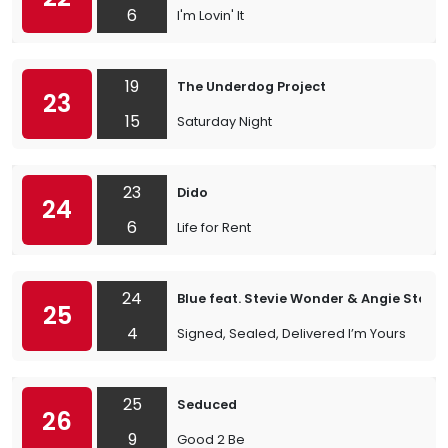
6
I'm Lovin' It
19
The Underdog Project
23
15
Saturday Night
23
Dido
24
6
Life for Rent
24
Blue feat. Stevie Wonder & Angie Stone
25
4
Signed, Sealed, Delivered I’m Yours
25
Seduced
26
9
Good 2 Be