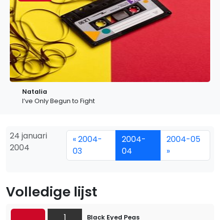
Natalia
I’ve Only Begun to Fight
24 januari
« 2004-
2004-
2004-05
2004
03
04
»
Volledige lijst
1
Black Eyed Peas