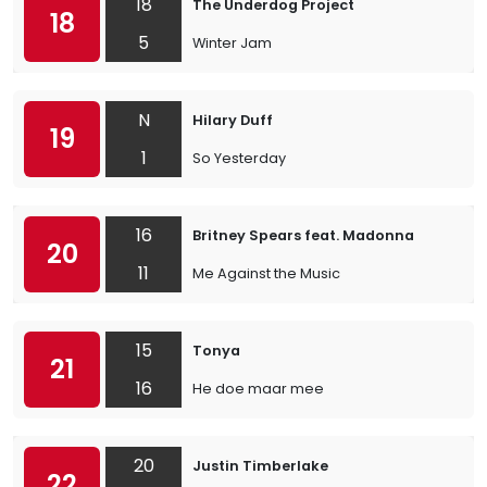
18
The Underdog Project
18
5
Winter Jam
N
Hilary Duff
19
1
So Yesterday
16
Britney Spears feat. Madonna
20
11
Me Against the Music
15
Tonya
21
16
He doe maar mee
20
Justin Timberlake
22