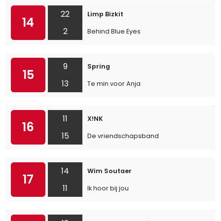
22
Limp Bizkit
14
2
Behind Blue Eyes
9
Spring
15
13
Te min voor Anja
11
X!NK
16
15
De vriendschapsband
14
Wim Soutaer
17
11
Ik hoor bij jou