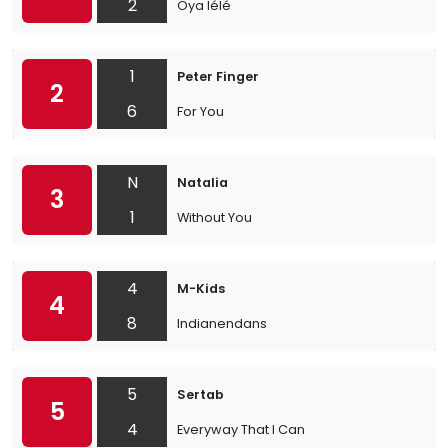
2
Oya lélé
1
Peter Finger
2
6
For You
N
Natalia
3
1
Without You
4
M-Kids
4
8
Indianendans
5
Sertab
5
4
Everyway That I Can