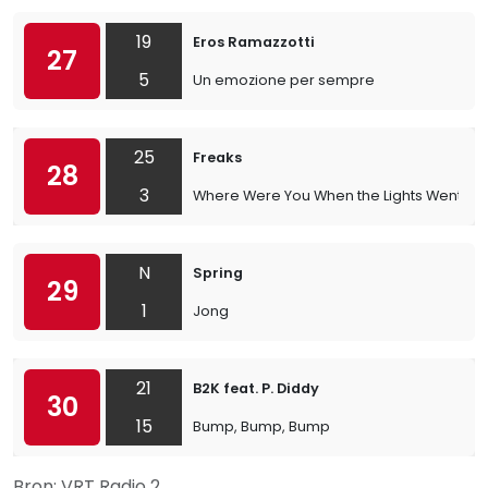
19
Eros Ramazzotti
27
5
Un emozione per sempre
25
Freaks
28
3
Where Were You When the Lights Went Ou
N
Spring
29
1
Jong
21
B2K feat. P. Diddy
30
15
Bump, Bump, Bump
Bron: VRT Radio 2