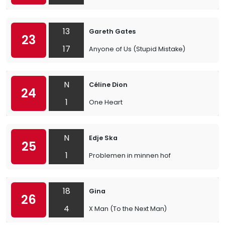
13
Gareth Gates
23
17
Anyone of Us (Stupid Mistake)
N
Céline Dion
24
1
One Heart
N
Edje Ska
25
1
Problemen in minnen hof
18
Gina
26
4
X Man (To the Next Man)