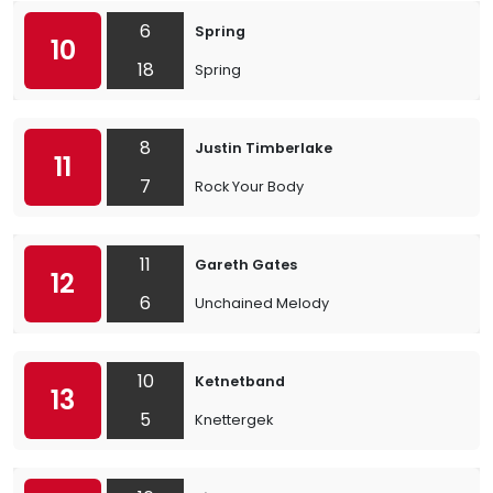
6
Spring
10
18
Spring
8
Justin Timberlake
11
7
Rock Your Body
11
Gareth Gates
12
6
Unchained Melody
10
Ketnetband
13
5
Knettergek