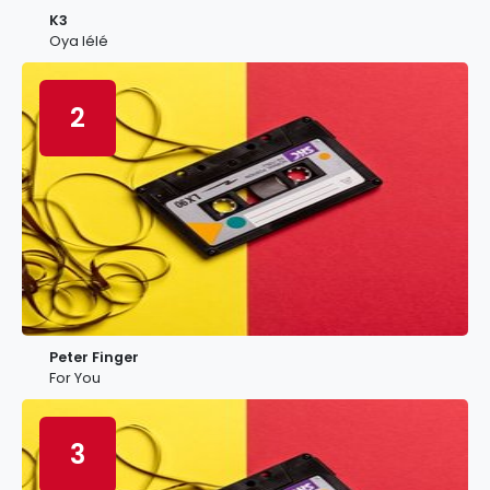
K3
Oya lélé
2
Peter Finger
For You
3