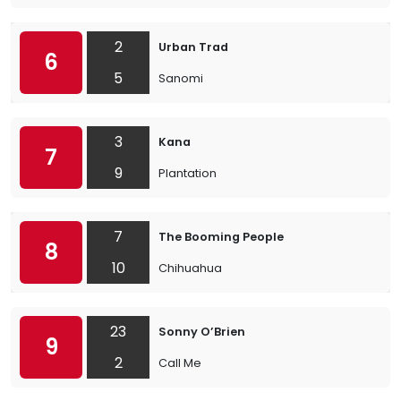
2
Urban Trad
6
5
Sanomi
3
Kana
7
9
Plantation
7
The Booming People
8
10
Chihuahua
23
Sonny O’Brien
9
2
Call Me