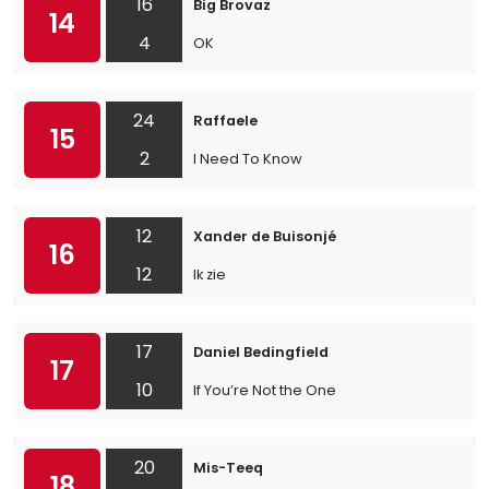
16
Big Brovaz
14
4
OK
24
Raffaele
15
2
I Need To Know
12
Xander de Buisonjé
16
12
Ik zie
17
Daniel Bedingfield
17
10
If You’re Not the One
20
Mis-Teeq
18