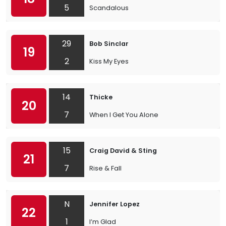
5
Scandalous
29
Bob Sinclar
19
2
Kiss My Eyes
14
Thicke
20
7
When I Get You Alone
15
Craig David & Sting
21
7
Rise & Fall
N
Jennifer Lopez
22
1
I’m Glad