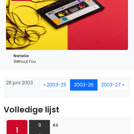
Natalia
Without You
28 juni 2003
« 2003-25
2003-26
2003-27 »
Volledige lijst
9
K3
1