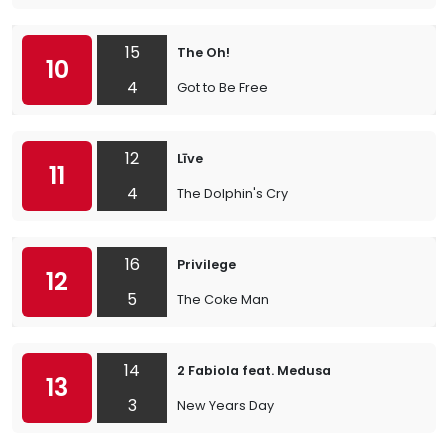
15
The Oh!
10
4
Got to Be Free
12
Līve
11
4
The Dolphin's Cry
16
Privilege
12
5
The Coke Man
14
2 Fabiola feat. Medusa
13
3
New Years Day