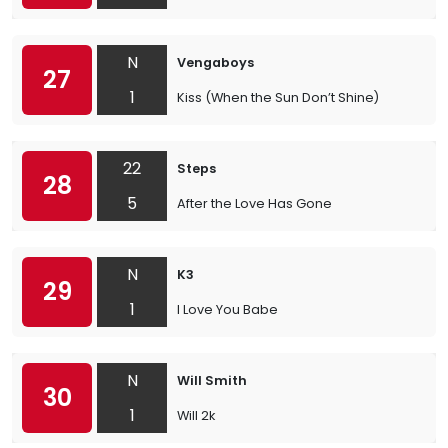
N
Vengaboys
27
1
Kiss (When the Sun Don’t Shine)
22
Steps
28
5
After the Love Has Gone
N
K3
29
1
I Love You Babe
N
Will Smith
30
1
Will 2k