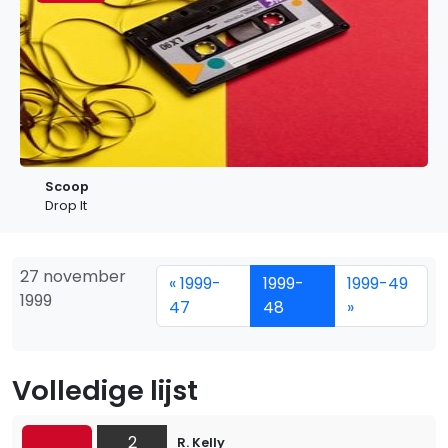
Scoop
Drop It
27 november
« 1999-
1999-
1999-49
1999
47
48
»
Volledige lijst
2
R. Kelly