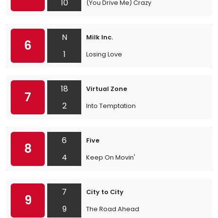
10
(You Drive Me) Crazy
N
Milk Inc.
6
1
Losing Love
18
Virtual Zone
7
2
Into Temptation
6
Five
8
4
Keep On Movin'
7
City to City
9
9
The Road Ahead