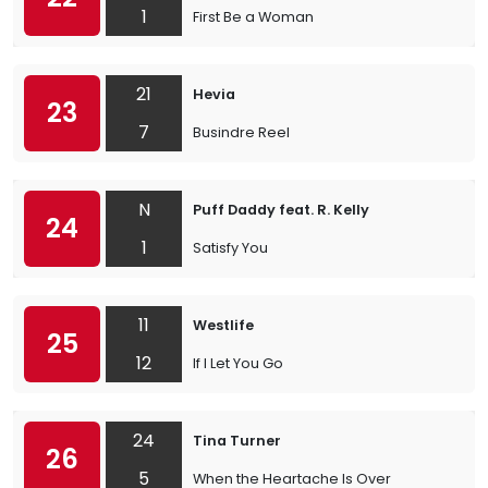
1
First Be a Woman
21
Hevia
23
7
Busindre Reel
N
Puff Daddy feat. R. Kelly
24
1
Satisfy You
11
Westlife
25
12
If I Let You Go
24
Tina Turner
26
5
When the Heartache Is Over