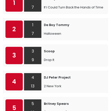
1
7
If I Could Turn Back the Hands of Time
1
Da Boy Tommy
2
7
Halloween
3
Scoop
3
9
Drop It
4
DJ Peter Project
4
13
2 New York
5
Britney Spears
5