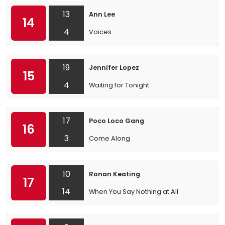
13
Ann Lee
14
4
Voices
19
Jennifer Lopez
15
4
Waiting for Tonight
17
Poco Loco Gang
16
3
Come Along
10
Ronan Keating
17
14
When You Say Nothing at All