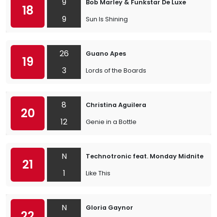
9
Bob Marley & Funkstar De Luxe
18
9
Sun Is Shining
26
Guano Apes
19
3
Lords of the Boards
8
Christina Aguilera
20
12
Genie in a Bottle
N
Technotronic feat. Monday Midnite
21
1
Like This
N
Gloria Gaynor
22