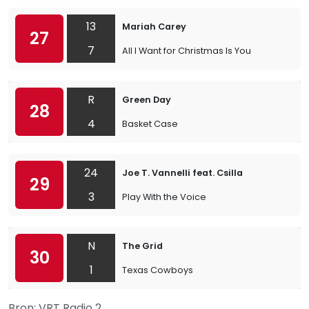
13
Mariah Carey
27
7
All I Want for Christmas Is You
R
Green Day
28
4
Basket Case
24
Joe T. Vannelli feat. Csilla
29
3
Play With the Voice
N
The Grid
30
1
Texas Cowboys
Bron: VRT Radio 2