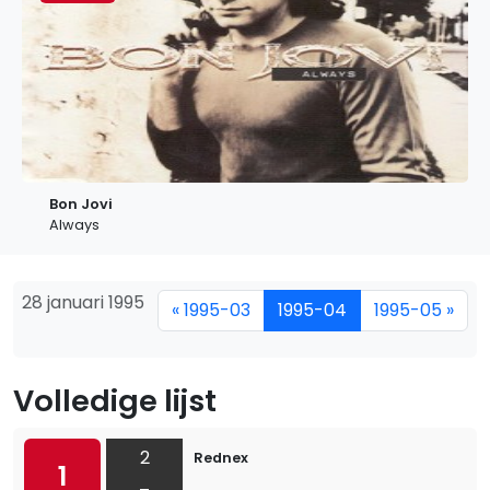
Bon Jovi
Always
28 januari 1995
« 1995-03
1995-04
1995-05 »
Volledige lijst
2
Rednex
1