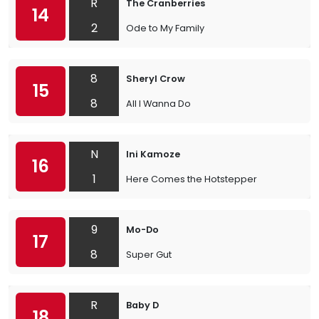
R
The Cranberries
14
2
Ode to My Family
8
Sheryl Crow
15
8
All I Wanna Do
N
Ini Kamoze
16
1
Here Comes the Hotstepper
9
Mo-Do
17
8
Super Gut
R
Baby D
18