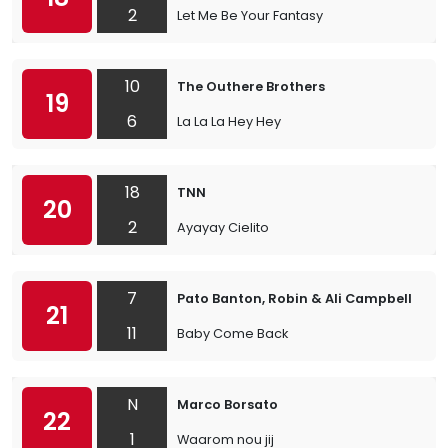
2
Let Me Be Your Fantasy
10
The Outhere Brothers
19
6
La La La Hey Hey
18
TNN
20
2
Ayayay Cielito
7
Pato Banton, Robin & Ali Campbell
21
11
Baby Come Back
N
Marco Borsato
22
1
Waarom nou jij