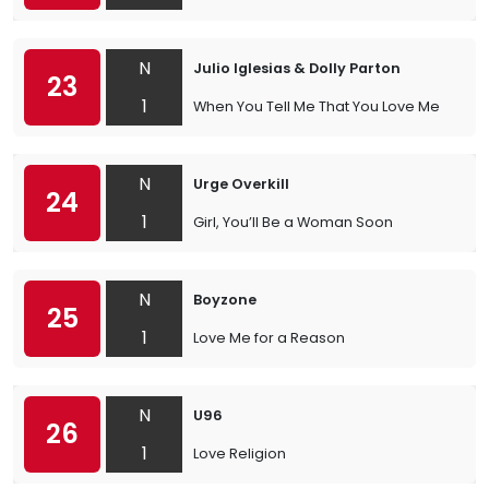
N
Julio Iglesias & Dolly Parton
23
1
When You Tell Me That You Love Me
N
Urge Overkill
24
1
Girl, You’ll Be a Woman Soon
N
Boyzone
25
1
Love Me for a Reason
N
U96
26
1
Love Religion