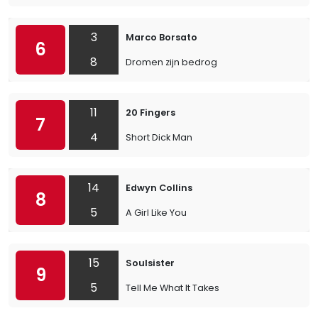
3
Marco Borsato
6
8
Dromen zijn bedrog
11
20 Fingers
7
4
Short Dick Man
14
Edwyn Collins
8
5
A Girl Like You
15
Soulsister
9
5
Tell Me What It Takes