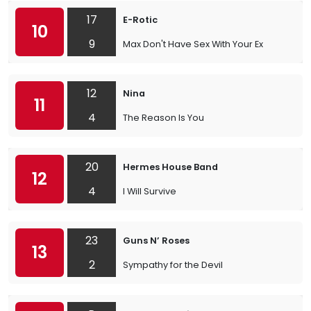
17
E-Rotic
10
9
Max Don't Have Sex With Your Ex
12
Nina
11
4
The Reason Is You
20
Hermes House Band
12
4
I Will Survive
23
Guns N’ Roses
13
2
Sympathy for the Devil