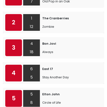
7
Old Pop in an Oak
1
The Cranberries
2
12
Zombie
4
Bon Jovi
3
18
Always
6
East 17
4
5
Stay Another Day
5
Elton John
5
8
Circle of Life