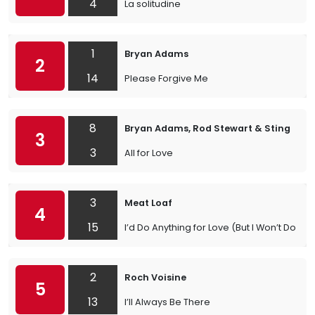
4
La solitudine
1
Bryan Adams
2
14
Please Forgive Me
8
Bryan Adams, Rod Stewart & Sting
3
3
All for Love
3
Meat Loaf
4
15
I’d Do Anything for Love (But I Won’t Do Tha
2
Roch Voisine
5
13
I’ll Always Be There