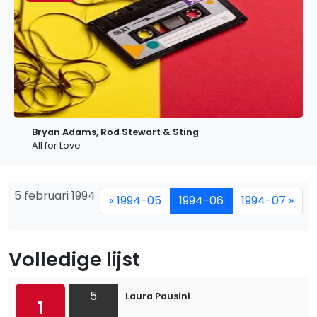
Bryan Adams, Rod Stewart & Sting
All for Love
5 februari 1994
« 1994-05
1994-06
1994-07 »
Volledige lijst
5
Laura Pausini
1