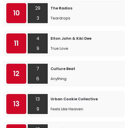
29
The Radios
10
3
Teardrops
4
Elton John & Kiki Dee
11
9
True Love
7
Culture Beat
12
6
Anything
13
Urban Cookie Collective
13
9
Feels Like Heaven