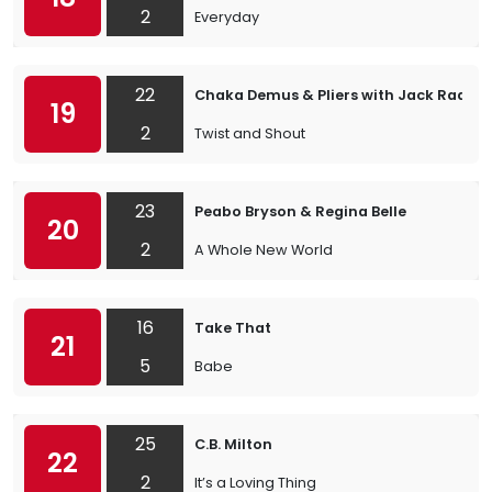
2
Everyday
22
Chaka Demus & Pliers with Jack Radics
19
2
Twist and Shout
23
Peabo Bryson & Regina Belle
20
2
A Whole New World
16
Take That
21
5
Babe
25
C.B. Milton
22
2
It’s a Loving Thing