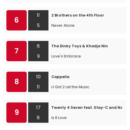
11
2 Brothers on the 4th Floor
6
5
Never Alone
6
The Dinky Toys & Khadja Nin
7
9
Love's Embrace
10
Cappella
8
11
U Got 2 Let the Music
17
Twenty 4 Seven feat. Stay-C and Nanc
9
8
Is It Love