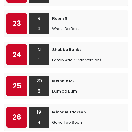
R
Robin S.
23
3
What I Do Best
N
Shabba Ranks
24
1
Family Affair (rap version)
20
Melodie MC
25
5
Dum da Dum
19
Michael Jackson
26
4
Gone Too Soon