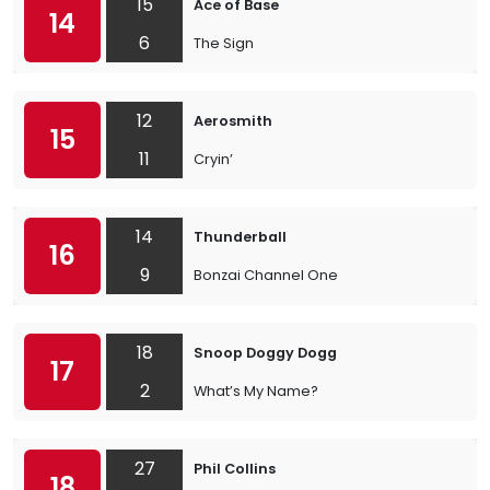
15
Ace of Base
14
6
The Sign
12
Aerosmith
15
11
Cryin’
14
Thunderball
16
9
Bonzai Channel One
18
Snoop Doggy Dogg
17
2
What’s My Name?
27
Phil Collins
18