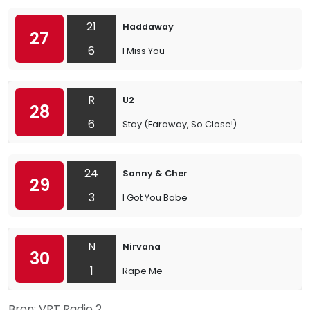
21
Haddaway
27
6
I Miss You
R
U2
28
6
Stay (Faraway, So Close!)
24
Sonny & Cher
29
3
I Got You Babe
N
Nirvana
30
1
Rape Me
Bron: VRT Radio 2