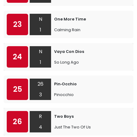
N
One More Time
23
1
Calming Rain
N
Vaya Con Dios
24
1
So Long Ago
26
Pin‐Occhio
25
3
Pinocchio
R
Two Boys
26
4
Just The Two Of Us