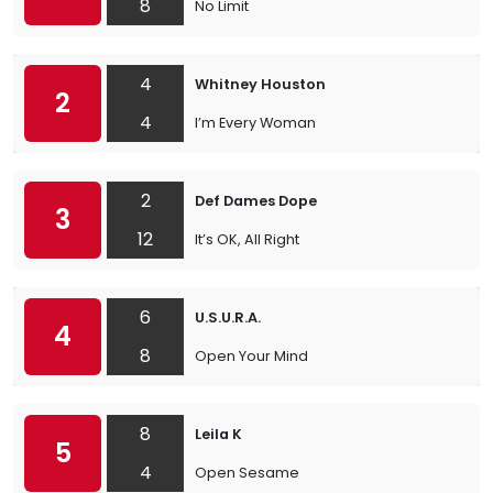
8
No Limit
4
Whitney Houston
2
4
I’m Every Woman
2
Def Dames Dope
3
12
It’s OK, All Right
6
U.S.U.R.A.
4
8
Open Your Mind
8
Leila K
5
4
Open Sesame