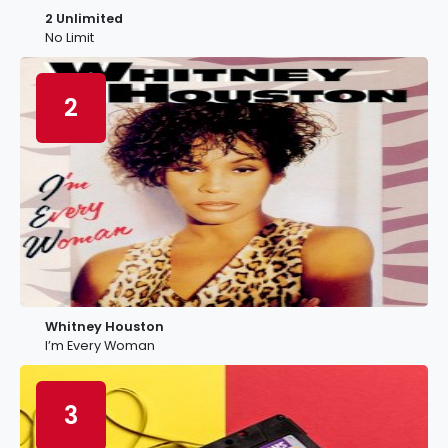
2 Unlimited
No Limit
2
Whitney Houston
I’m Every Woman
3