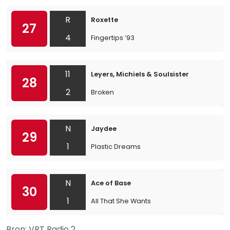
R
Roxette
27
4
Fingertips ’93
11
Leyers, Michiels & Soulsister
28
2
Broken
N
Jaydee
29
1
Plastic Dreams
N
Ace of Base
30
1
All That She Wants
Bron: VRT Radio 2