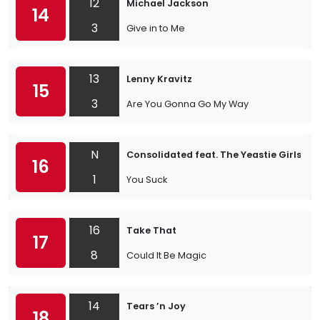
12
Michael Jackson
14
3
Give in to Me
13
Lenny Kravitz
15
3
Are You Gonna Go My Way
N
Consolidated feat. The Yeastie Girls
16
1
You Suck
16
Take That
17
8
Could It Be Magic
14
Tears ’n Joy
18