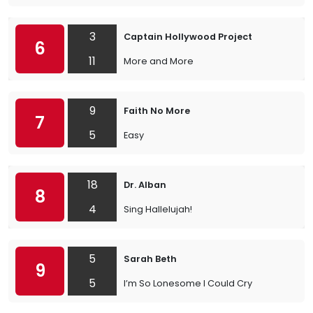
3
Captain Hollywood Project
6
11
More and More
9
Faith No More
7
5
Easy
18
Dr. Alban
8
4
Sing Hallelujah!
5
Sarah Beth
9
5
I’m So Lonesome I Could Cry