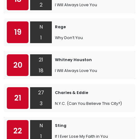
2
I Will Always Love You
N
Rage
19
1
Why Don’t You
21
Whitney Houston
20
18
I Will Always Love You
27
Charles & Eddie
21
3
N.Y.C. (Can You Believe This City?)
N
Sting
22
1
If I Ever Lose My Faith in You