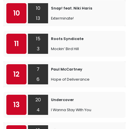
10
Snap! feat. Niki Haris
10
13
Exterminate!
15
Roots Syndicate
11
3
Mockin’ Bird Hill
7
Paul McCartney
12
6
Hope of Deliverance
20
Undercover
13
4
I Wanna Stay With You