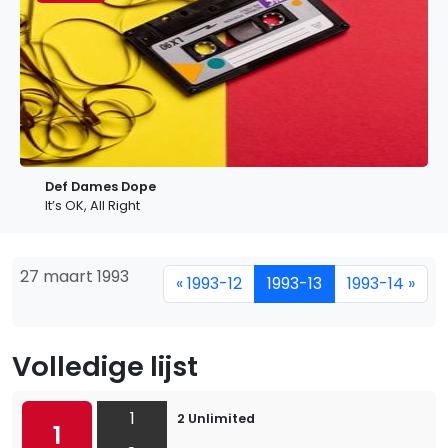
Def Dames Dope
It’s OK, All Right
27 maart 1993
« 1993-12
1993-13
1993-14 »
Volledige lijst
1
2 Unlimited
1