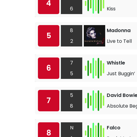
4
6
Kiss
8
Madonna
5
2
Live to Tell
7
Whistle
6
5
Just Buggin’
5
David Bowi
7
8
Absolute Be
N
Falco
8