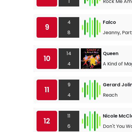
1
Rock Me Am
4
Falco
9
8
Jeanny, Part
14
Queen
10
4
A Kind of Ma
9
Gerard Joli
11
4
Reach
11
Nicole McC
12
6
Don't You W