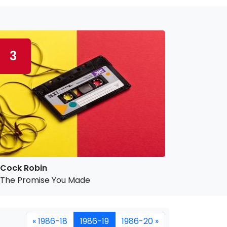
3
Cock Robin
The Promise You Made
« 1986-18
1986-19
1986-20 »