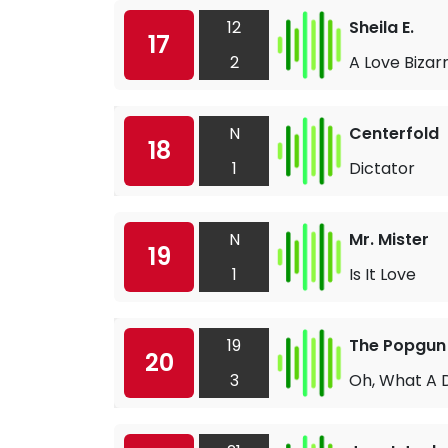
12
Sheila E.
17
2
A Love Bizar
N
Centerfold
18
1
Dictator
N
Mr. Mister
19
1
Is It Love
19
The Popgun
20
3
Oh, What A 