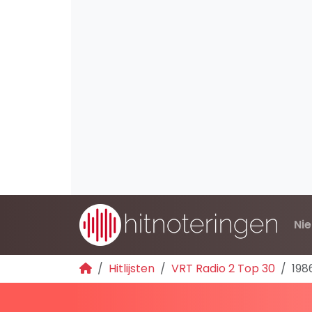
Ni
Hitlijsten
VRT Radio 2 Top 30
198