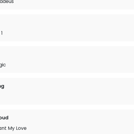
adeus
 1
gic
ng
loud
ant My Love