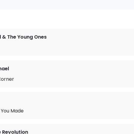
rd & The Young Ones
hael
Corner
 You Made
e Revolution