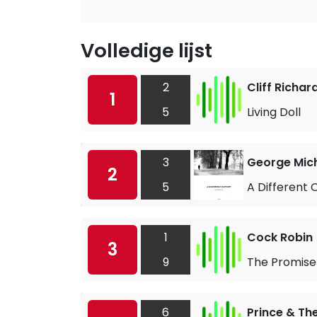
Volledige lijst
2
Cliff Richa
1
5
Living Doll
3
George Mic
2
5
A Different 
1
Cock Robin
3
9
The Promise
6
Prince & Th