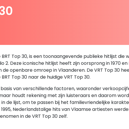
 30
RT Top 30, is een toonaangevende publieke hitlijst die we
 2. Deze iconische hitlijst heeft zijn oorsprong in 1970 en
an de openbare omroep in Vlaanderen. De VRT Top 30 heeft 
e BRT Top 30 naar de huidige VRT Top 30.
sis van verschillende factoren, waaronder verkoopcijfers,
, maar houdt rekening met zijn luisteraars en daarom wor
de lijst, om te passen bij het familievriendelijke karakt
en 1995, Nederlandstalige hits van Vlaamse artiesten we
enomen in de VRT Top 30 zelf.