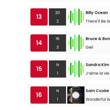
20
Billy Ocean
13
2
There'll Be 
16
Bruce & Bo
14
3
Geil
N
Sandra Kim
15
1
J’aime la vie
N
Sam Cooke
16
1
Wonderful W