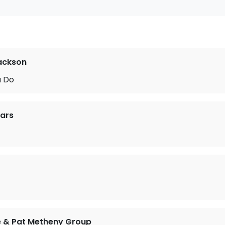
ackson
u Do
ears
e & Pat Metheny Group