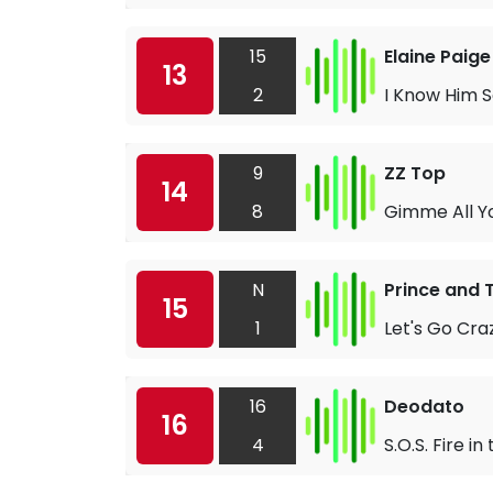
15
Elaine Paig
13
2
I Know Him S
9
ZZ Top
14
8
Gimme All Yo
N
Prince and 
15
1
Let's Go Cra
16
Deodato
16
4
S.O.S. Fire in