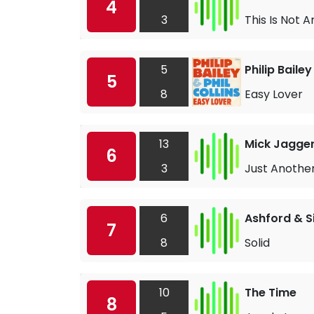
4
3
This Is Not 
5
Philip Bailey
5
8
Easy Lover
13
Mick Jagge
6
3
Just Another
6
Ashford & 
7
8
Solid
10
The Time
8