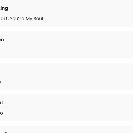
ing
art, You’re My Soul
on
w
el
wo