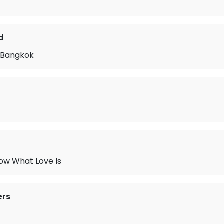
d
n Bangkok
ow What Love Is
ers