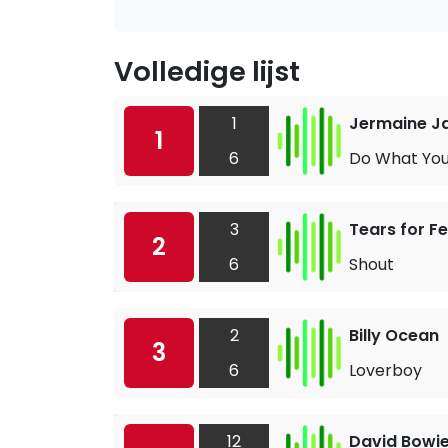
Volledige lijst
1
Jermaine J
1
6
Do What Yo
3
Tears for F
2
6
Shout
2
Billy Ocean
3
6
Loverboy
12
David Bowi