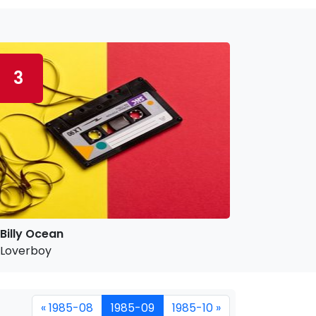
3
Billy Ocean
Loverboy
« 1985-08
1985-09
1985-10 »