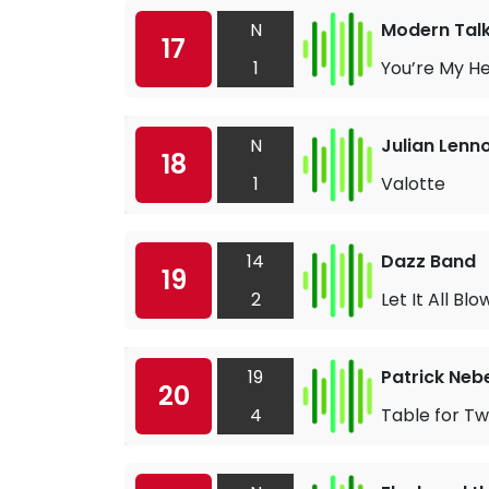
N
Modern Talk
17
1
You’re My He
N
Julian Lenn
18
1
Valotte
14
Dazz Band
19
2
Let It All Blo
19
Patrick Neb
20
4
Table for T