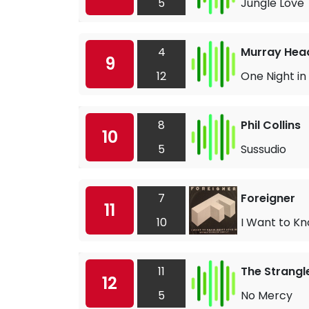
5
Jungle Love
4
Murray Hea
9
12
One Night i
8
Phil Collins
10
5
Sussudio
7
Foreigner
11
10
I Want to Kn
11
The Strangl
12
5
No Mercy