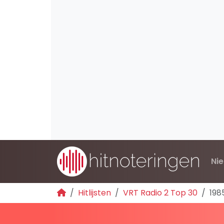
Ni
Hitlijsten
VRT Radio 2 Top 30
198