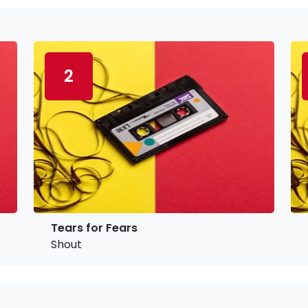
2
Tears for Fears
Shout