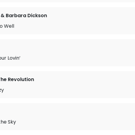
e & Barbara Dickson
o Well
ur Lovin’
The Revolution
zy
 the Sky