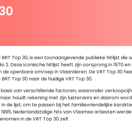
 30
RT Top 30, is een toonaangevende publieke hitlijst die we
 2. Deze iconische hitlijst heeft zijn oorsprong in 1970 en
an de openbare omroep in Vlaanderen. De VRT Top 30 heeft 
e BRT Top 30 naar de huidige VRT Top 30.
sis van verschillende factoren, waaronder verkoopcijfers,
, maar houdt rekening met zijn luisteraars en daarom wor
de lijst, om te passen bij het familievriendelijke karakt
en 1995, Nederlandstalige hits van Vlaamse artiesten we
enomen in de VRT Top 30 zelf.