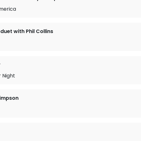
America
 duet with Phil Collins
r
 Night
Simpson