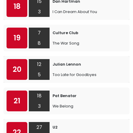
15
Dan Hartman
18
3
I Can Dream About You
7
Culture Club
19
8
The War Song
12
Julian Lennon
20
5
Too Late for Goodbyes
18
Pat Benatar
21
3
We Belong
27
U2
22