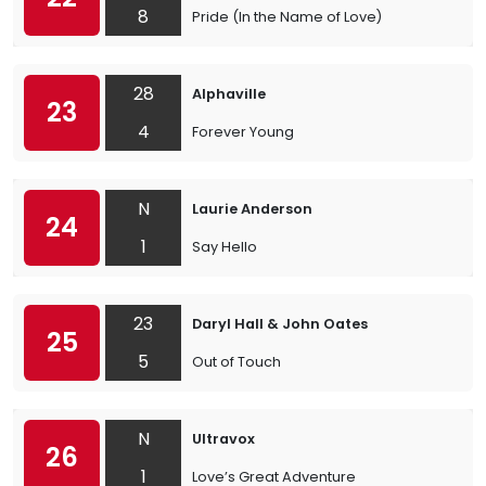
8
Pride (In the Name of Love)
28
Alphaville
23
4
Forever Young
N
Laurie Anderson
24
1
Say Hello
23
Daryl Hall & John Oates
25
5
Out of Touch
N
Ultravox
26
1
Love’s Great Adventure