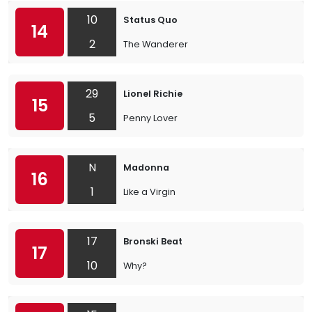
10
Status Quo
14
2
The Wanderer
29
Lionel Richie
15
5
Penny Lover
N
Madonna
16
1
Like a Virgin
17
Bronski Beat
17
10
Why?