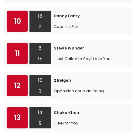
13
Danny Fabry
10
3
Capri It's Fini
6
Stevie Wonder
11
15
I Just Called to Say I Love You
16
2 Belgen
12
3
Opération coup de Poing
14
Chaka Khan
13
9
I Feel for You