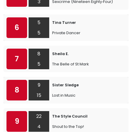
3
Sexcrime (Nineteen Eighty‐Four)
5
Tina Turner
6
5
Private Dancer
8
Sheila E.
7
5
The Belle of St Mark
9
Sister Sledge
8
15
Lost in Music
22
The Style Council
9
4
Shout to the Top!