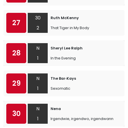
30
Ruth McKenny
27
2
That Tiger in My Body
N
Sheryl Lee Ralph
28
1
In the Evening
N
The Bar‐Kays
29
1
Sexomatic
N
Nena
30
1
Irgendwie, irgendwo, irgendwann