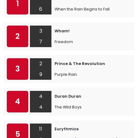
1
6
When the Rain Begins to Fall
3
Wham!
2
7
Freedom
2
Prince & The Revolution
3
9
Purple Rain
4
Duran Duran
4
4
The Wild Boys
11
Eurythmics
5