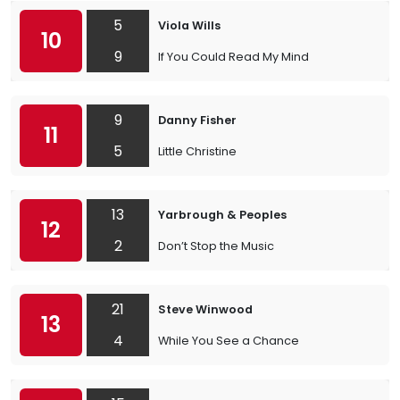
5
Viola Wills
10
9
If You Could Read My Mind
9
Danny Fisher
11
5
Little Christine
13
Yarbrough & Peoples
12
2
Don’t Stop the Music
21
Steve Winwood
13
4
While You See a Chance