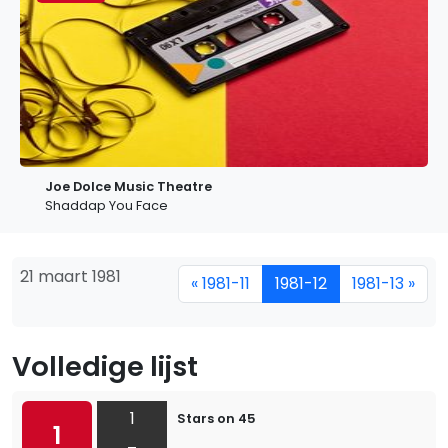
Joe Dolce Music Theatre
Shaddap You Face
21 maart 1981
« 1981-11
1981-12
1981-13 »
Volledige lijst
1
Stars on 45
1