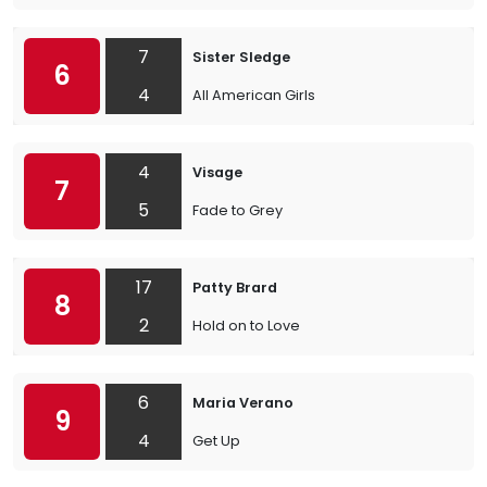
7
Sister Sledge
6
4
All American Girls
4
Visage
7
5
Fade to Grey
17
Patty Brard
8
2
Hold on to Love
6
Maria Verano
9
4
Get Up