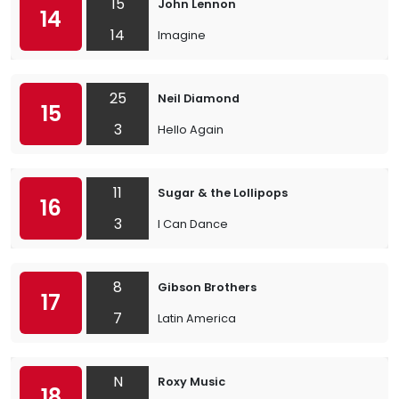
15
John Lennon
14
14
Imagine
25
Neil Diamond
15
3
Hello Again
11
Sugar & the Lollipops
16
3
I Can Dance
8
Gibson Brothers
17
7
Latin America
N
Roxy Music
18