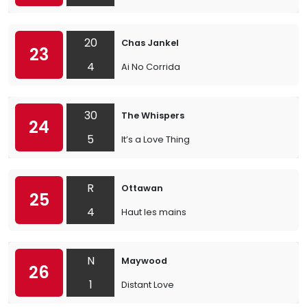
20
Chas Jankel
23
4
Ai No Corrida
30
The Whispers
24
5
It’s a Love Thing
R
Ottawan
25
4
Haut les mains
N
Maywood
26
1
Distant Love