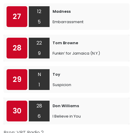
12
Madness
27
5
Embarrassment
22
Tom Browne
28
9
Funkin’ for Jamaica (N.Y.)
N
Toy
29
1
Suspicion
28
Don Williams
30
6
I Believe in You
Bron: VRT Radio 2