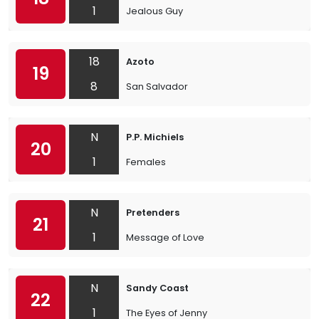
1
Jealous Guy
18
Azoto
19
8
San Salvador
N
P.P. Michiels
20
1
Females
N
Pretenders
21
1
Message of Love
N
Sandy Coast
22
1
The Eyes of Jenny