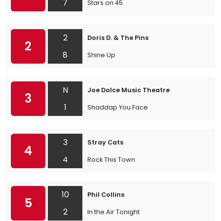
7
Stars on 45
2
Doris D. & The Pins
2
8
Shine Up
N
Joe Dolce Music Theatre
3
1
Shaddap You Face
3
Stray Cats
4
4
Rock This Town
10
Phil Collins
5
2
In the Air Tonight