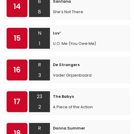
8
Santana
14
8
She’s Not There
N
Luv’
15
1
U.O. Me (You Owe Me)
R
De Strangers
16
3
Vader Grijzenbaard
23
The Babys
17
2
A Piece of the Action
R
Donna Summer
18