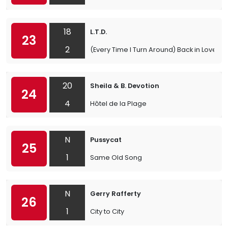
18
L.T.D.
23
2
(Every Time I Turn Around) Back in Love Ag
20
Sheila & B. Devotion
24
4
Hôtel de la Plage
N
Pussycat
25
1
Same Old Song
N
Gerry Rafferty
26
1
City to City