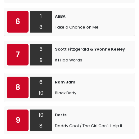
1
ABBA
6
8
Take a Chance on Me
5
Scott Fitzgerald & Yvonne Keeley
7
9
If I Had Words
6
Ram Jam
8
10
Black Betty
10
Darts
9
8
Daddy Cool / The Girl Can’t Help It