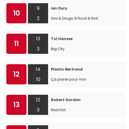
9
Ian Dury
10
2
Sex & Drugs & Rock & Roll
13
Tol Hansse
11
3
Big City
14
Plastic Bertrand
12
10
Ça plane pour moi
12
Robert Gordon
13
3
Red Hot