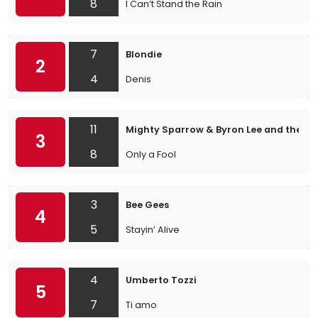
8
I Can’t Stand the Rain
7
Blondie
2
4
Denis
11
Mighty Sparrow & Byron Lee and the Dr
3
8
Only a Fool
3
Bee Gees
4
5
Stayin’ Alive
4
Umberto Tozzi
5
7
Ti amo