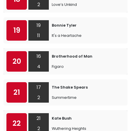
2
Love’s Unkind
19
Bonnie Tyler
19
11
It's a Heartache
16
Brotherhood of Man
20
4
Figaro
17
The Shake Spears
21
2
Summertime
21
Kate Bush
22
2
Wuthering Heights