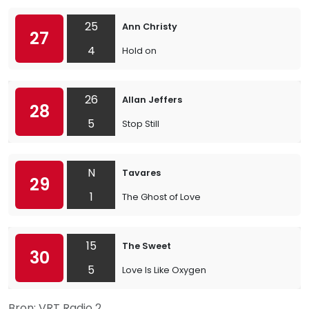
25
Ann Christy
27
4
Hold on
26
Allan Jeffers
28
5
Stop Still
N
Tavares
29
1
The Ghost of Love
15
The Sweet
30
5
Love Is Like Oxygen
Bron: VRT Radio 2