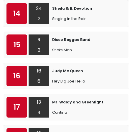
24
Sheila & B. Devotion
14
2
Singing in the Rain
R
Disco Reggae Band
15
2
Sticks Man
16
Judy Mc Queen
16
6
Hey Big Joe Hello
13
Mr. Waldy and Greenlight
17
4
Cantina