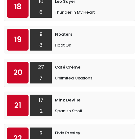
10
Leo Sayer
18
6
Thunder in My Heart
9
Floaters
19
8
Float On
27
Café Crème
20
7
Unlimited Citations
17
Mink DeVille
21
2
Spanish Stroll
R
Elvis Presley
22