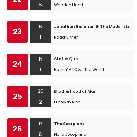
8
Wooden Heart
N
Jonathan Richman & The Modern Love
23
1
Roadrunner
N
Status Quo
24
1
Rockin’ All Over the World
30
Brotherhood of Man
25
2
Highway Man
R
The Scorpions
26
8
Hello Josephine