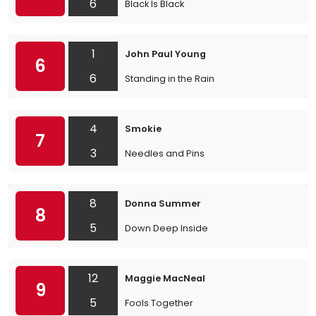
6
Black Is Black
1
John Paul Young
6
6
Standing in the Rain
4
Smokie
7
3
Needles and Pins
8
Donna Summer
8
5
Down Deep Inside
12
Maggie MacNeal
9
5
Fools Together