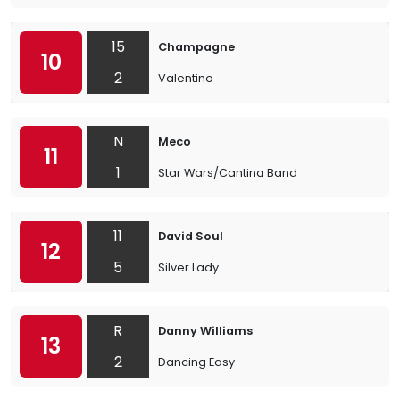
15
Champagne
10
2
Valentino
N
Meco
11
1
Star Wars/Cantina Band
11
David Soul
12
5
Silver Lady
R
Danny Williams
13
2
Dancing Easy