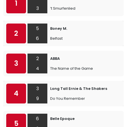
1
3
’t Smurfenlied
5
Boney M.
2
6
Belfast
2
ABBA
3
4
The Name of the Game
3
Long Tall Ernie & The Shakers
4
9
Do You Remember
6
Belle Epoque
5