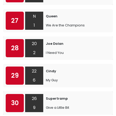
N
Queen
27
1
We Are the Champions
20
Joe Dolan
28
2
I Need You
22
Cindy
29
6
My Guy
26
Supertramp
30
9
Give a Little Bit