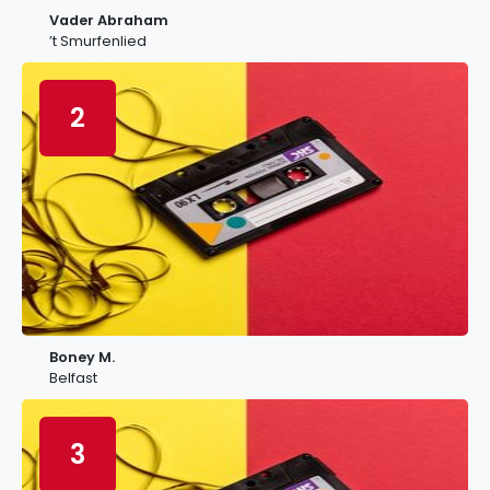
Vader Abraham
’t Smurfenlied
2
Boney M.
Belfast
3