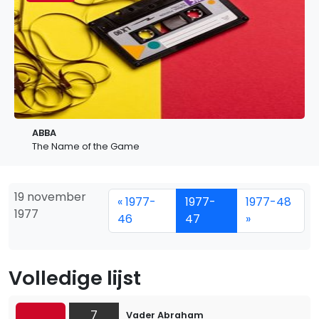
ABBA
The Name of the Game
19 november
« 1977-
1977-
1977-48
1977
46
47
»
Volledige lijst
7
Vader Abraham