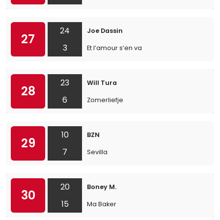
24
Joe Dassin
27
3
Et l’amour s’en va
23
Will Tura
28
6
Zomerliefje
10
BZN
29
7
Sevilla
20
Boney M.
30
15
Ma Baker