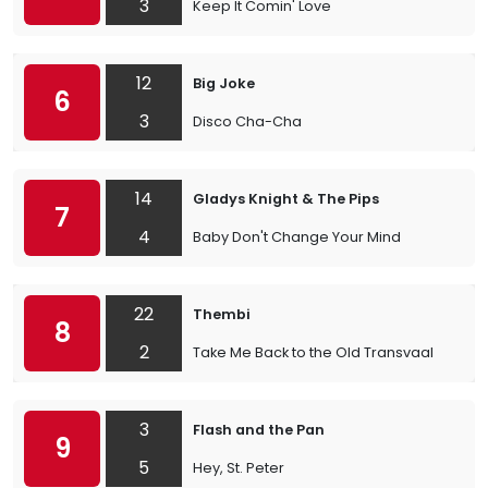
3
Keep It Comin' Love
12
Big Joke
6
3
Disco Cha-Cha
14
Gladys Knight & The Pips
7
4
Baby Don't Change Your Mind
22
Thembi
8
2
Take Me Back to the Old Transvaal
3
Flash and the Pan
9
5
Hey, St. Peter