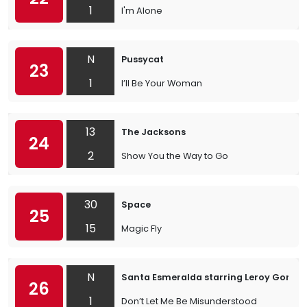
1
I'm Alone
N
Pussycat
23
1
I’ll Be Your Woman
13
The Jacksons
24
2
Show You the Way to Go
30
Space
25
15
Magic Fly
N
Santa Esmeralda starring Leroy Gomez
26
1
Don’t Let Me Be Misunderstood