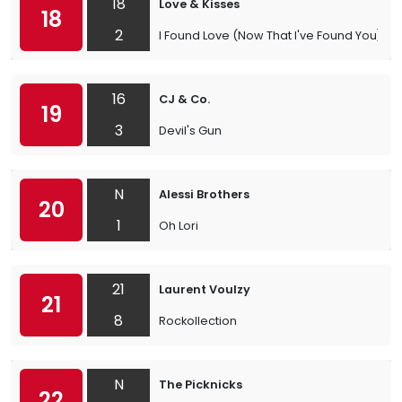
18
Love & Kisses
18
2
I Found Love (Now That I've Found You)
16
CJ & Co.
19
3
Devil's Gun
N
Alessi Brothers
20
1
Oh Lori
21
Laurent Voulzy
21
8
Rockollection
N
The Picknicks
22