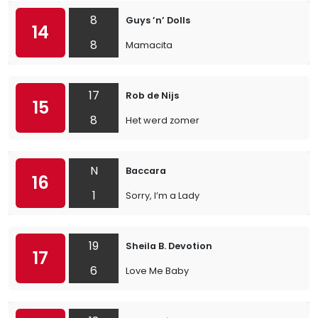
8
Guys ’n’ Dolls
14
8
Mamacita
17
Rob de Nijs
15
8
Het werd zomer
N
Baccara
16
1
Sorry, I’m a Lady
19
Sheila B. Devotion
17
6
Love Me Baby