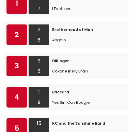
1
7
I Feel Love
2
Brotherhood of Man
2
6
Angelo
9
Dillinger
3
5
Cokane in My Brain
1
Baccara
4
9
Yes Sir I Can Boogie
15
KC and the Sunshine Band
5