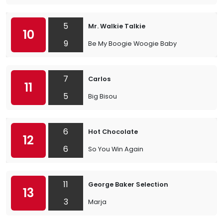
5
Mr. Walkie Talkie
10
9
Be My Boogie Woogie Baby
7
Carlos
11
5
Big Bisou
6
Hot Chocolate
12
6
So You Win Again
11
George Baker Selection
13
3
Marja