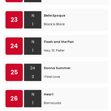
N
Belle Epoque
23
1
Black Is Black
N
Flash and the Pan
24
1
Hey, St. Peter
24
Donna Summer
25
3
I Feel Love
N
Heart
26
1
Barracuda