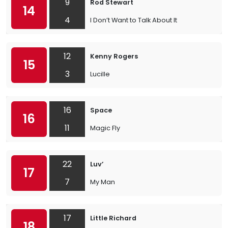
9
Rod Stewart
14
4
I Don’t Want to Talk About It
12
Kenny Rogers
15
3
Lucille
16
Space
16
11
Magic Fly
22
Luv’
17
7
My Man
17
Little Richard
18