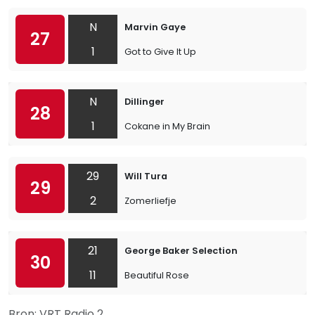
N
Marvin Gaye
27
1
Got to Give It Up
N
Dillinger
28
1
Cokane in My Brain
29
Will Tura
29
2
Zomerliefje
21
George Baker Selection
30
11
Beautiful Rose
Bron: VRT Radio 2