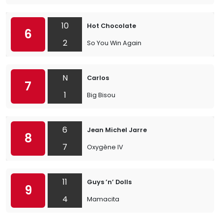
10
Hot Chocolate
6
2
So You Win Again
N
Carlos
7
1
Big Bisou
6
Jean Michel Jarre
8
7
Oxygène IV
11
Guys ’n’ Dolls
9
4
Mamacita