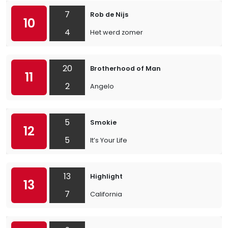
7
Rob de Nijs
10
4
Het werd zomer
20
Brotherhood of Man
11
2
Angelo
5
Smokie
12
5
It’s Your Life
13
Highlight
13
7
California