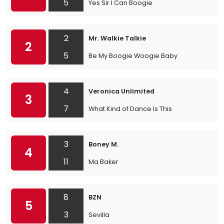
5
Yes Sir I Can Boogie
2
Mr. Walkie Talkie
2
5
Be My Boogie Woogie Baby
4
Veronica Unlimited
3
7
What Kind of Dance Is This
3
Boney M.
4
11
Ma Baker
8
BZN
5
3
Sevilla