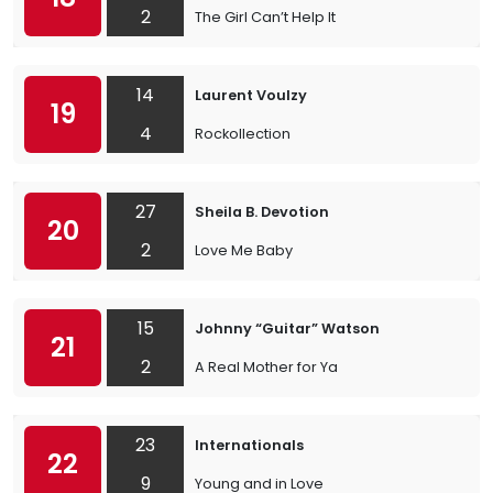
2
The Girl Can’t Help It
14
Laurent Voulzy
19
4
Rockollection
27
Sheila B. Devotion
20
2
Love Me Baby
15
Johnny “Guitar” Watson
21
2
A Real Mother for Ya
23
Internationals
22
9
Young and in Love