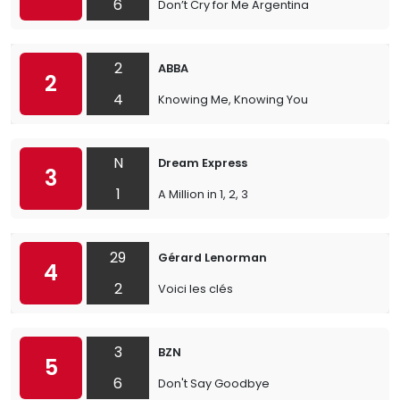
6
Don’t Cry for Me Argentina
2
ABBA
2
4
Knowing Me, Knowing You
N
Dream Express
3
1
A Million in 1, 2, 3
29
Gérard Lenorman
4
2
Voici les clés
3
BZN
5
6
Don't Say Goodbye