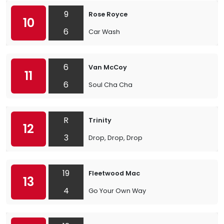
9
Rose Royce
10
6
Car Wash
6
Van McCoy
11
6
Soul Cha Cha
R
Trinity
12
3
Drop, Drop, Drop
19
Fleetwood Mac
13
4
Go Your Own Way