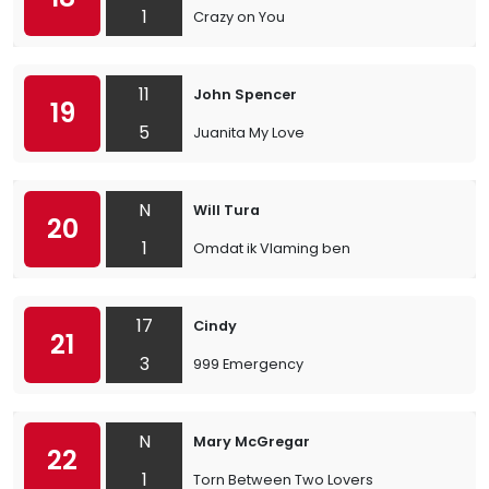
1
Crazy on You
11
John Spencer
19
5
Juanita My Love
N
Will Tura
20
1
Omdat ik Vlaming ben
17
Cindy
21
3
999 Emergency
N
Mary McGregar
22
1
Torn Between Two Lovers