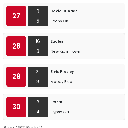
R
David Dundas
27
5
Jeans On
16
Eagles
28
3
New Kid in Town
21
Elvis Presley
29
8
Moody Blue
R
Ferrari
30
4
Gypsy Girl
Bron: VRT Radio 2