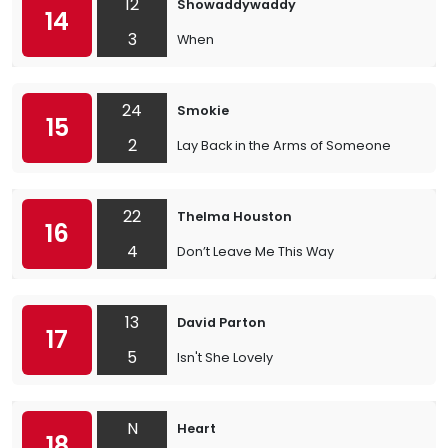
12
Showaddywaddy
14
3
When
24
Smokie
15
2
Lay Back in the Arms of Someone
22
Thelma Houston
16
4
Don’t Leave Me This Way
13
David Parton
17
5
Isn't She Lovely
N
Heart
18