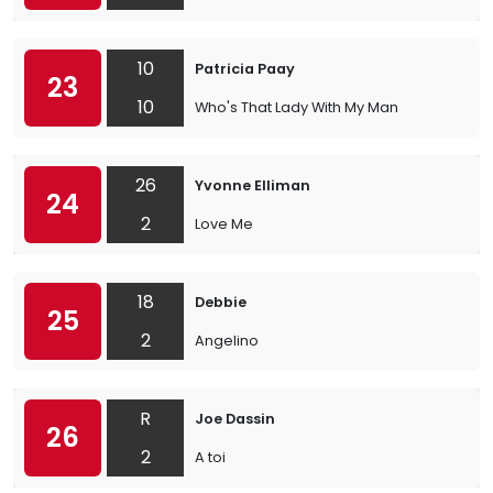
10
Patricia Paay
23
10
Who's That Lady With My Man
26
Yvonne Elliman
24
2
Love Me
18
Debbie
25
2
Angelino
R
Joe Dassin
26
2
A toi