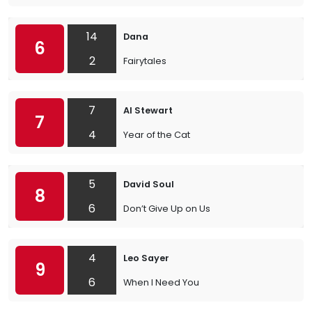
14
Dana
6
2
Fairytales
7
Al Stewart
7
4
Year of the Cat
5
David Soul
8
6
Don’t Give Up on Us
4
Leo Sayer
9
6
When I Need You