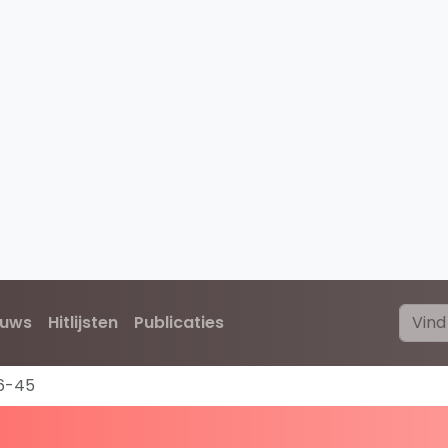
euws
Hitlijsten
Publicaties
6-45