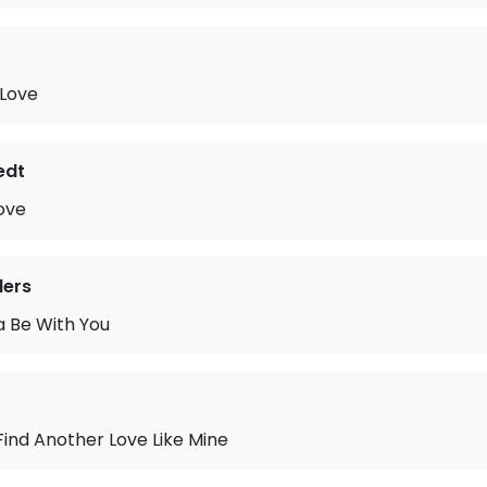
 Love
edt
Love
lers
a Be With You
 Find Another Love Like Mine