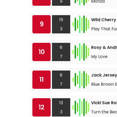
9
Monza
15
Wild Cherry
9
3
Play That Fu
6
Rosy & And
10
7
My Love
8
Jack Jerse
11
7
Blue Brown 
13
Vicki Sue R
12
3
Turn the Be