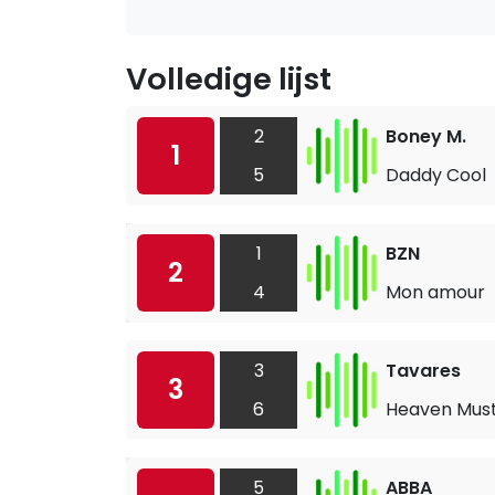
Volledige lijst
2
Boney M.
1
5
Daddy Cool
1
BZN
2
4
Mon amour
3
Tavares
3
6
Heaven Must
5
ABBA