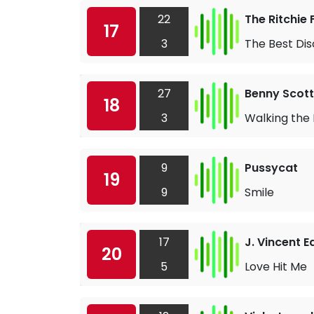
22
The Ritchie 
17
3
The Best Dis
27
Benny Scott
18
3
Walking the 
9
Pussycat
19
9
Smile
17
J. Vincent 
20
5
Love Hit Me