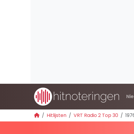
Ni
Hitlijsten
VRT Radio 2 Top 30
197