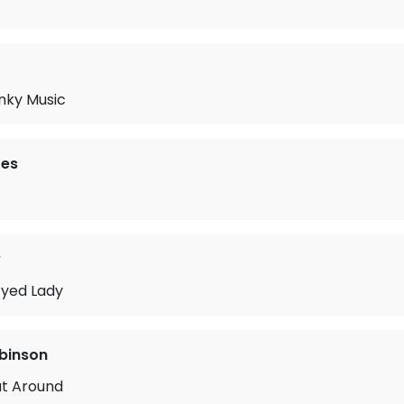
nky Music
res
y
Eyed Lady
obinson
at Around