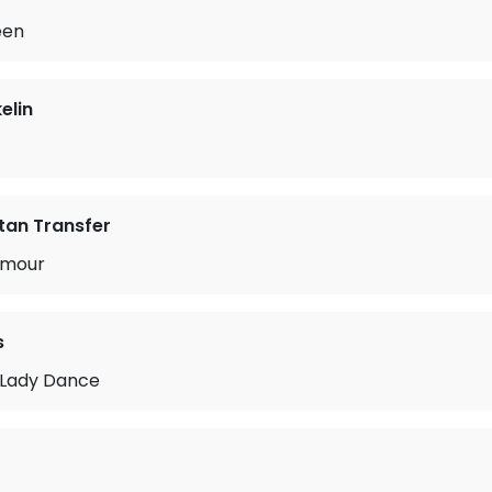
een
elin
tan Transfer
amour
s
e Lady Dance