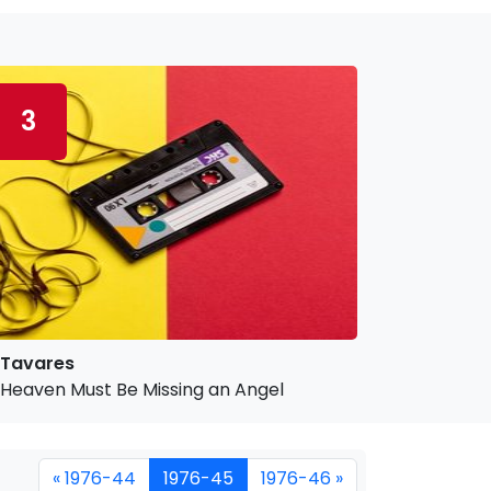
3
Tavares
Heaven Must Be Missing an Angel
« 1976-44
1976-45
1976-46 »