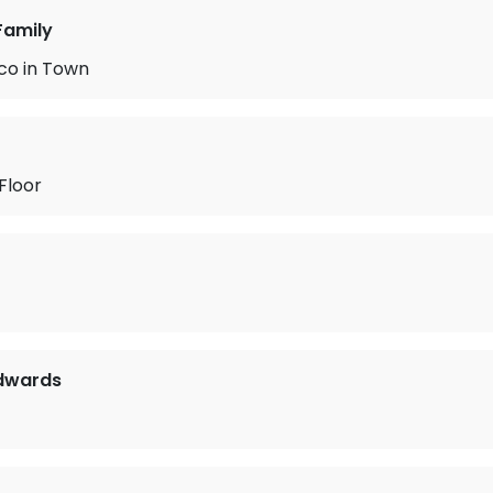
Family
co in Town
Floor
Edwards