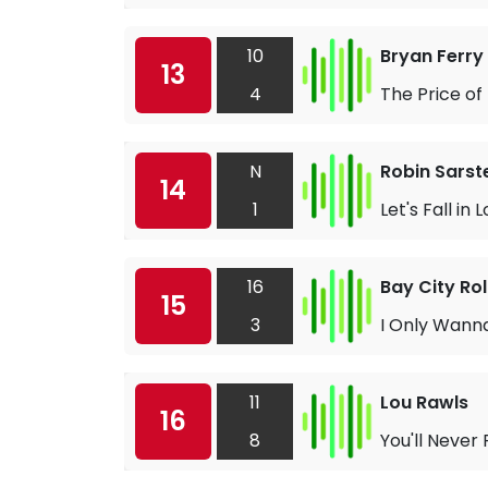
10
Bryan Ferry
13
4
The Price of
N
Robin Sarst
14
1
Let's Fall in 
16
Bay City Rol
15
3
I Only Wann
11
Lou Rawls
16
8
You'll Never