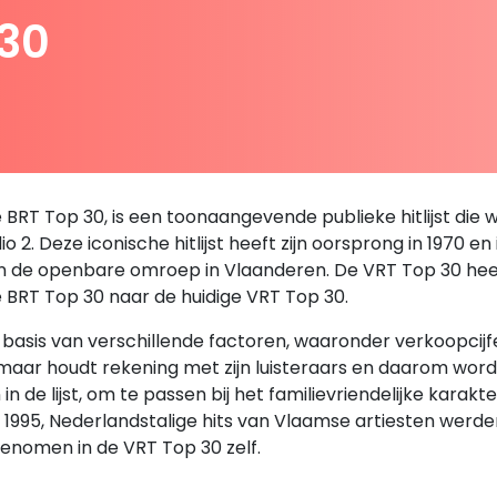
 30
RT Top 30, is een toonaangevende publieke hitlijst die we
 2. Deze iconische hitlijst heeft zijn oorsprong in 1970 en
an de openbare omroep in Vlaanderen. De VRT Top 30 heeft 
e BRT Top 30 naar de huidige VRT Top 30.
sis van verschillende factoren, waaronder verkoopcijfers,
, maar houdt rekening met zijn luisteraars en daarom wor
de lijst, om te passen bij het familievriendelijke karakt
en 1995, Nederlandstalige hits van Vlaamse artiesten we
enomen in de VRT Top 30 zelf.