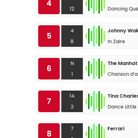
4
12
Dancing Qu
4
Johnny Wak
5
8
In Zaire
N
The Manhat
6
1
Chanson d’
14
Tina Charle
7
2
Dance Littl
7
Ferrari
8