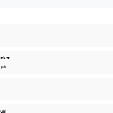
cker
gain
uin