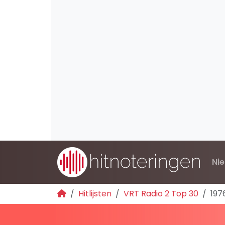
Ni
Hitlijsten
VRT Radio 2 Top 30
197