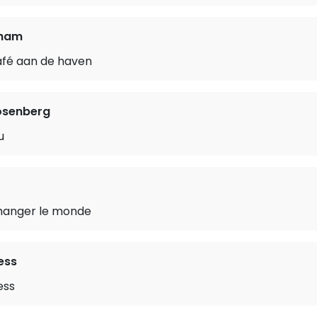
aham
 café aan de haven
osenberg
u
hanger le monde
ess
ess