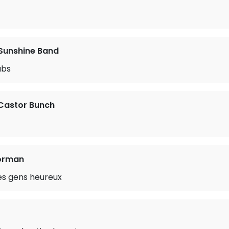
Sunshine Band
ubs
Castor Bunch
orman
es gens heureux