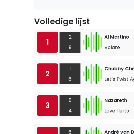
Volledige lijst
2
Al Martino
1
9
Volare
1
Chubby Che
2
6
Let’s Twist A
5
Nazareth
3
4
Love Hurts
6
André van D