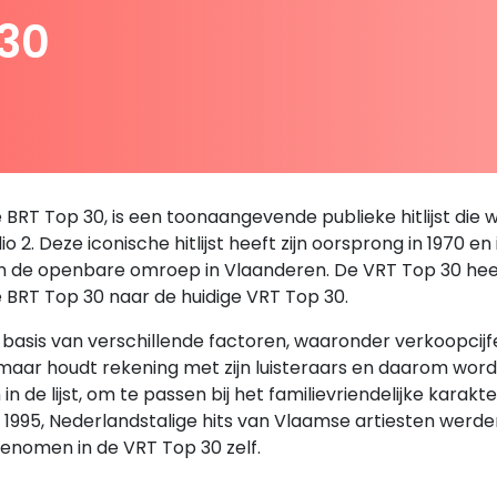
 30
RT Top 30, is een toonaangevende publieke hitlijst die we
 2. Deze iconische hitlijst heeft zijn oorsprong in 1970 en
an de openbare omroep in Vlaanderen. De VRT Top 30 heeft 
e BRT Top 30 naar de huidige VRT Top 30.
sis van verschillende factoren, waaronder verkoopcijfers,
, maar houdt rekening met zijn luisteraars en daarom wor
de lijst, om te passen bij het familievriendelijke karakt
en 1995, Nederlandstalige hits van Vlaamse artiesten we
enomen in de VRT Top 30 zelf.