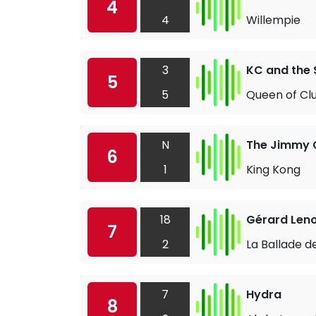
4
4
Willempie
3
KC and the 
5
5
Queen of Cl
N
The Jimmy 
6
1
King Kong
18
Gérard Len
7
2
La Ballade d
7
Hydra
8