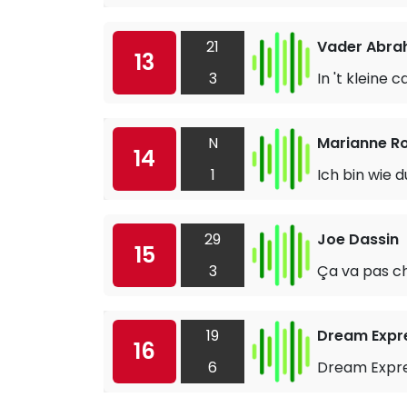
21
Vader Abr
13
3
In 't kleine
N
Marianne R
14
1
Ich bin wie d
29
Joe Dassin
15
3
Ça va pas c
19
Dream Expr
16
6
Dream Expr