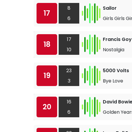
8
Sailor
17
6
Girls Girls Gi
17
Francis Go
18
10
Nostalgia
23
5000 Volts
19
3
Bye Love
16
David Bowi
20
6
Golden Year