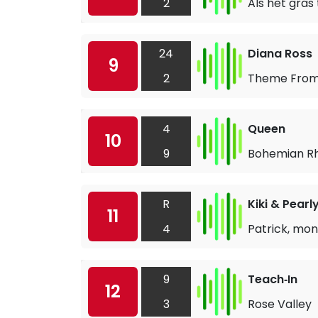
2
Als het gras
24
Diana Ross
9
2
Theme From 
4
Queen
10
9
Bohemian R
R
Kiki & Pearl
11
4
Patrick, mon
9
Teach‐In
12
3
Rose Valley