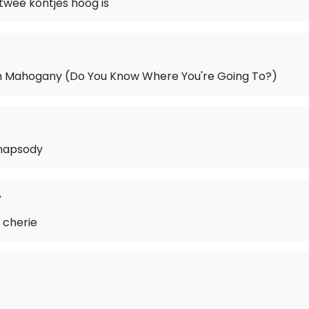
 twee kontjes hoog is
Mahogany (Do You Know Where You're Going To?)
hapsody
y
 cherie