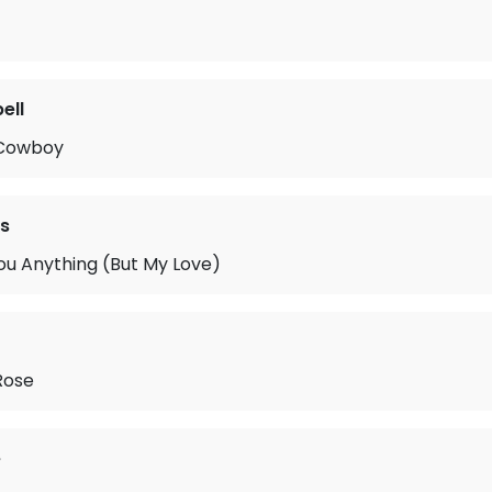
ell
 Cowboy
cs
ou Anything (But My Love)
Rose
e