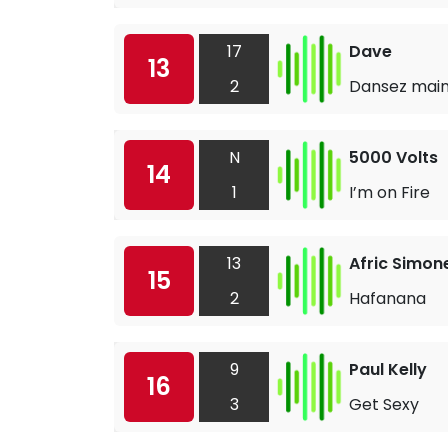
17
Dave
13
2
Dansez mai
N
5000 Volts
14
1
I’m on Fire
13
Afric Simon
15
2
Hafanana
9
Paul Kelly
16
3
Get Sexy