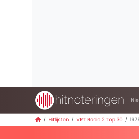
Ni
Hitlijsten
VRT Radio 2 Top 30
197