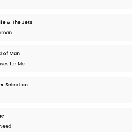
ife & The Jets
unman
d of Man
sses for Me
r Selection
ue
 Need