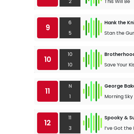
2
This Will Be
6
Hank the Kn
9
5
Stan the G
10
Brotherhoo
10
10
Save Your Ki
N
George Bake
11
1
Morning Sky
11
Spooky & S
12
3
I’ve Got the