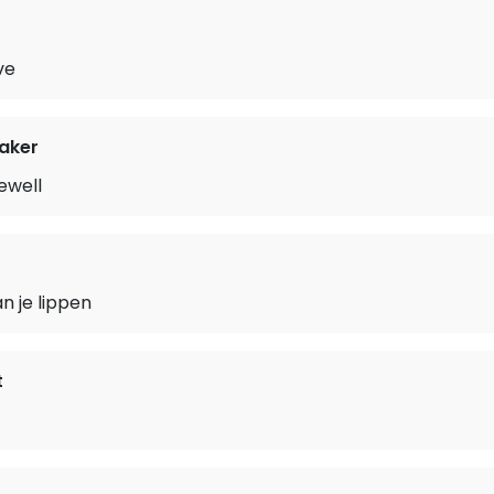
ve
aker
ewell
n je lippen
t