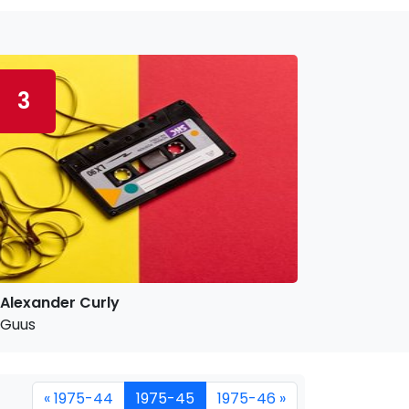
3
Alexander Curly
Guus
« 1975-44
1975-45
1975-46 »