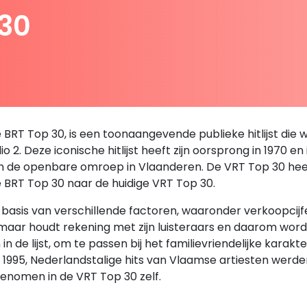
 30
RT Top 30, is een toonaangevende publieke hitlijst die we
 2. Deze iconische hitlijst heeft zijn oorsprong in 1970 en
an de openbare omroep in Vlaanderen. De VRT Top 30 heeft 
e BRT Top 30 naar de huidige VRT Top 30.
sis van verschillende factoren, waaronder verkoopcijfers,
, maar houdt rekening met zijn luisteraars en daarom wor
de lijst, om te passen bij het familievriendelijke karakt
en 1995, Nederlandstalige hits van Vlaamse artiesten we
enomen in de VRT Top 30 zelf.