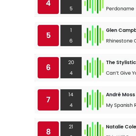
4
5
Perdoname
1
Glen Campb
5
6
Rhinestone
20
The Stylisti
6
4
Can’t Give Y
14
André Moss
7
4
My Spanish 
21
Natalie Col
8