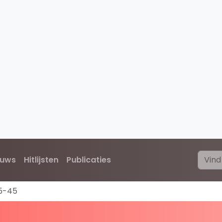
euws
Hitlijsten
Publicaties
5-45