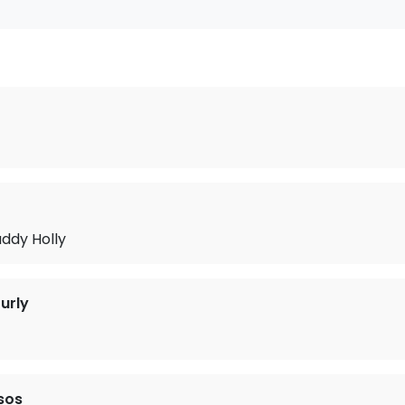
uddy Holly
urly
sos