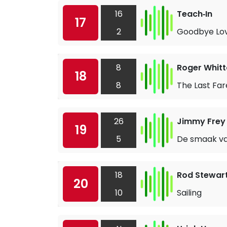
16
Teach‐In
17
2
Goodbye Lo
8
Roger Whitt
18
8
The Last Far
26
Jimmy Frey
19
5
De smaak va
18
Rod Stewar
20
10
Sailing