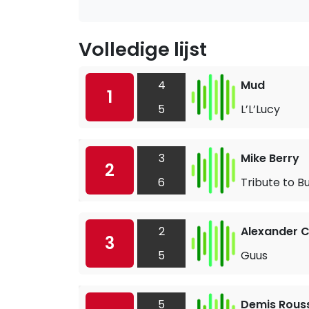
Volledige lijst
4
Mud
1
5
L’L’Lucy
3
Mike Berry
2
6
Tribute to B
2
Alexander C
3
5
Guus
5
Demis Rous