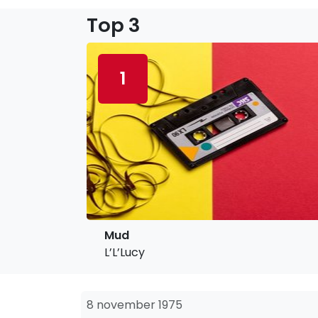
Top 3
1
Mud
L’L’Lucy
8 november 1975